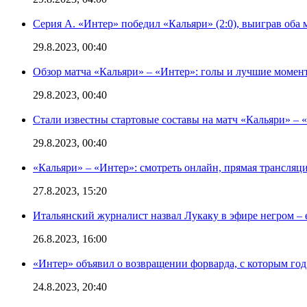
Серия А. «Интер» победил «Кальяри» (2:0), выиграв оба 
29.8.2023, 00:40
Обзор матча «Кальяри» – «Интер»: голы и лучшие момен
29.8.2023, 00:40
Стали известны стартовые составы на матч «Кальяри» – «
29.8.2023, 00:40
«Кальяри» – «Интер»: смотреть онлайн, прямая трансляци
27.8.2023, 15:20
Итальянский журналист назвал Лукаку в эфире негром – 
26.8.2023, 16:00
«Интер» объявил о возвращении форварда, с которым год 
24.8.2023, 20:40