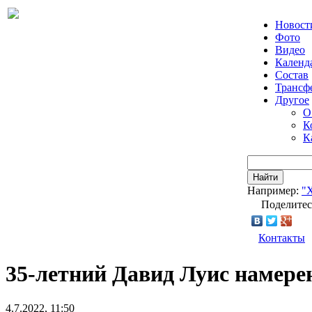
Новост
Фото
Видео
Календ
Состав
Трансф
Другое
О
К
К
Найти
Например:
"
Поделитес
Контакты
35-летний Давид Луис намере
4.7.2022, 11:50