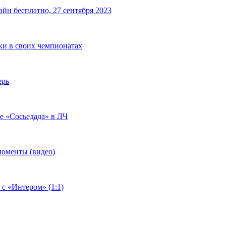
йн бесплатно, 27 сентября 2023
чки в своих чемпионатах
ерь
че «Сосьедада» в ЛЧ
моменты (видео)
 с «Интером» (1:1)