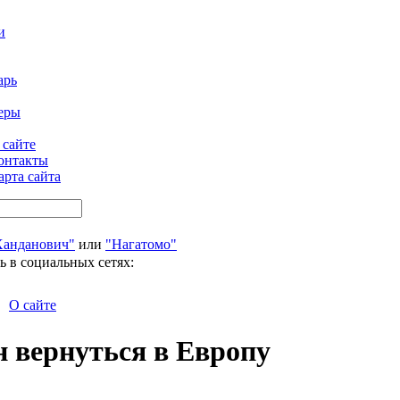
и
арь
еры
 сайте
онтакты
арта сайта
Ханданович"
или
"Нагатомо"
ь в социальных сетях:
О сайте
н вернуться в Европу