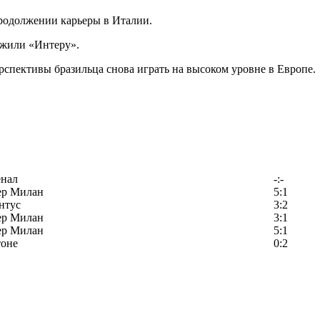
родолжении карьеры в Италии.
ожили «Интеру».
рспективы бразильца снова играть на высоком уровне в Европе.
енал
-:-
ер Милан
5:1
нтус
3:2
ер Милан
3:1
ер Милан
5:1
тоне
0:2