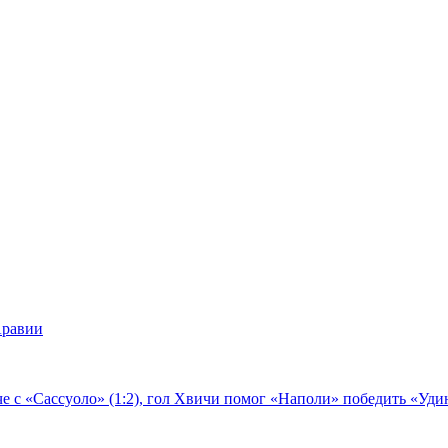
Аравии
е с «Сассуоло» (1:2), гол Хвичи помог «Наполи» победить «Удин