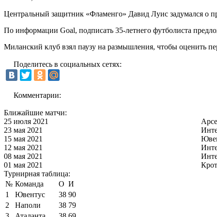
Центральный защитник «Фламенго» Давид Луис задумался о п
По информации Goal, подписать 35-летнего футболиста предл
Миланский клуб взял паузу на размышления, чтобы оценить пе
Поделитесь в социальных сетях:
Комментарии:
Ближайшие матчи:
25 июля 2021
Арс
23 мая 2021
Инт
15 мая 2021
Юве
12 мая 2021
Инт
08 мая 2021
Инт
01 мая 2021
Кро
Турнирная таблица:
№
Команда
О
И
1
Ювентус
38
90
2
Наполи
38
79
3
Аталанта
38
69