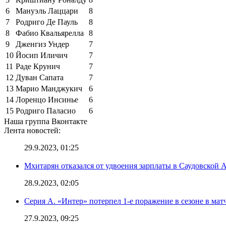
6
Мануэль Лаццари
8
7
Родриго Де Пауль
8
8
Фабио Квальярелла
8
9
Дженгиз Ундер
7
10
Йосип Иличич
7
11
Раде Крунич
7
12
Дуван Сапата
7
13
Марио Манджукич
6
14
Лоренцо Инсинье
6
15
Родриго Паласио
6
Наша группа Вконтакте
Лента новостей:
29.9.2023, 01:25
Мхитарян отказался от удвоения зарплаты в Саудовской 
28.9.2023, 02:05
Серия А. «Интер» потерпел 1-е поражение в сезоне в матч
27.9.2023, 09:25