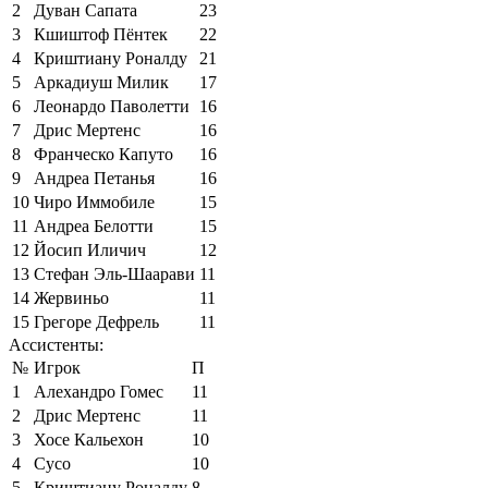
2
Дуван Сапата
23
3
Кшиштоф Пёнтек
22
4
Криштиану Роналду
21
5
Аркадиуш Милик
17
6
Леонардо Паволетти
16
7
Дрис Мертенс
16
8
Франческо Капуто
16
9
Андреа Петанья
16
10
Чиро Иммобиле
15
11
Андреа Белотти
15
12
Йосип Иличич
12
13
Стефан Эль-Шаарави
11
14
Жервиньо
11
15
Грегоре Дефрель
11
Ассистенты:
№
Игрок
П
1
Алехандро Гомес
11
2
Дрис Мертенс
11
3
Хосе Кальехон
10
4
Сусо
10
5
Криштиану Роналду
8