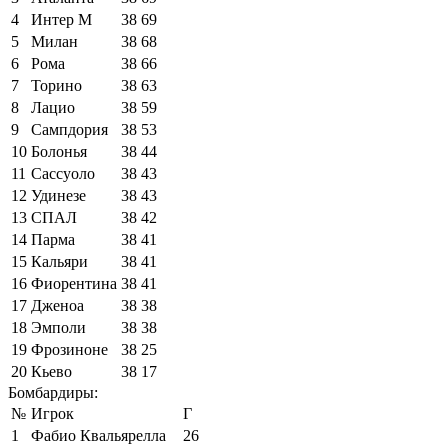
4
Интер М
38
69
5
Милан
38
68
6
Рома
38
66
7
Торино
38
63
8
Лацио
38
59
9
Сампдория
38
53
10
Болонья
38
44
11
Сассуоло
38
43
12
Удинезе
38
43
13
СПАЛ
38
42
14
Парма
38
41
15
Кальяри
38
41
16
Фиорентина
38
41
17
Дженоа
38
38
18
Эмполи
38
38
19
Фрозиноне
38
25
20
Кьево
38
17
Бомбардиры:
№
Игрок
Г
1
Фабио Квальярелла
26