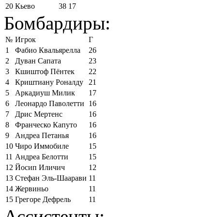
20
Кьево
38
17
Бомбардиры:
№
Игрок
Г
1
Фабио Квальярелла
26
2
Дуван Сапата
23
3
Кшиштоф Пёнтек
22
4
Криштиану Роналду
21
5
Аркадиуш Милик
17
6
Леонардо Паволетти
16
7
Дрис Мертенс
16
8
Франческо Капуто
16
9
Андреа Петанья
16
10
Чиро Иммобиле
15
11
Андреа Белотти
15
12
Йосип Иличич
12
13
Стефан Эль-Шаарави
11
14
Жервиньо
11
15
Грегоре Дефрель
11
Ассистенты: