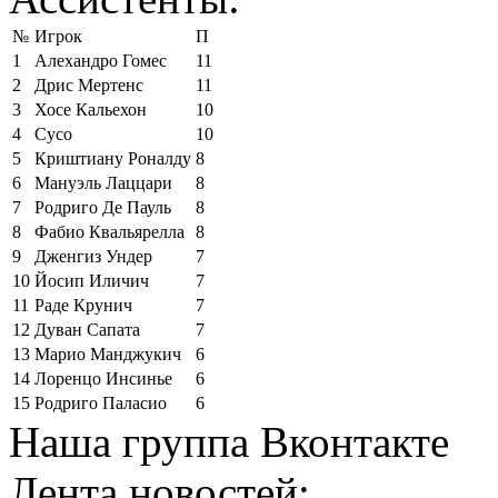
№
Игрок
П
1
Алехандро Гомес
11
2
Дрис Мертенс
11
3
Хосе Кальехон
10
4
Сусо
10
5
Криштиану Роналду
8
6
Мануэль Лаццари
8
7
Родриго Де Пауль
8
8
Фабио Квальярелла
8
9
Дженгиз Ундер
7
10
Йосип Иличич
7
11
Раде Крунич
7
12
Дуван Сапата
7
13
Марио Манджукич
6
14
Лоренцо Инсинье
6
15
Родриго Паласио
6
Наша группа Вконтакте
Лента новостей: