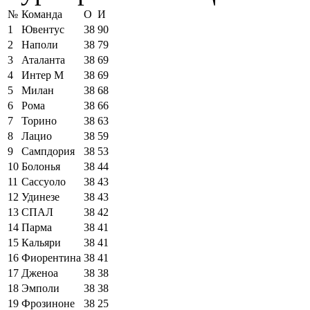
№
Команда
О
И
1
Ювентус
38
90
2
Наполи
38
79
3
Аталанта
38
69
4
Интер М
38
69
5
Милан
38
68
6
Рома
38
66
7
Торино
38
63
8
Лацио
38
59
9
Сампдория
38
53
10
Болонья
38
44
11
Сассуоло
38
43
12
Удинезе
38
43
13
СПАЛ
38
42
14
Парма
38
41
15
Кальяри
38
41
16
Фиорентина
38
41
17
Дженоа
38
38
18
Эмполи
38
38
19
Фрозиноне
38
25