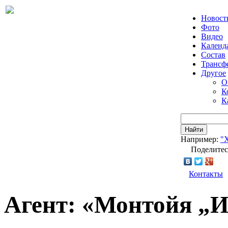
Новост
Фото
Видео
Календ
Состав
Трансф
Другое
О
К
К
Найти
Например:
"
Поделитес
Контакты
Агент: «Монтойя „И