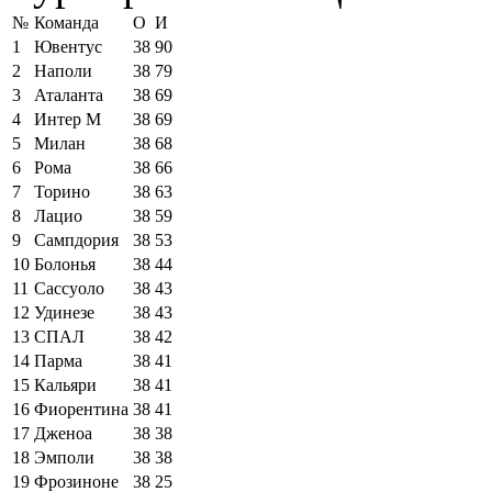
№
Команда
О
И
1
Ювентус
38
90
2
Наполи
38
79
3
Аталанта
38
69
4
Интер М
38
69
5
Милан
38
68
6
Рома
38
66
7
Торино
38
63
8
Лацио
38
59
9
Сампдория
38
53
10
Болонья
38
44
11
Сассуоло
38
43
12
Удинезе
38
43
13
СПАЛ
38
42
14
Парма
38
41
15
Кальяри
38
41
16
Фиорентина
38
41
17
Дженоа
38
38
18
Эмполи
38
38
19
Фрозиноне
38
25