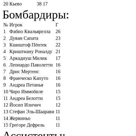
20
Кьево
38
17
Бомбардиры:
№
Игрок
Г
1
Фабио Квальярелла
26
2
Дуван Сапата
23
3
Кшиштоф Пёнтек
22
4
Криштиану Роналду
21
5
Аркадиуш Милик
17
6
Леонардо Паволетти
16
7
Дрис Мертенс
16
8
Франческо Капуто
16
9
Андреа Петанья
16
10
Чиро Иммобиле
15
11
Андреа Белотти
15
12
Йосип Иличич
12
13
Стефан Эль-Шаарави
11
14
Жервиньо
11
15
Грегоре Дефрель
11
Ассистенты: