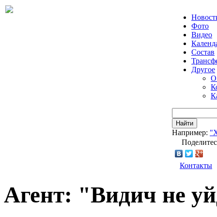
Новост
Фото
Видео
Календ
Состав
Трансф
Другое
О
К
К
Найти
Например:
"
Поделитес
Контакты
Агент: "Видич не уй