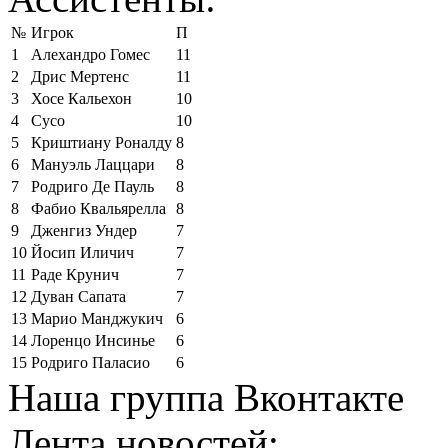
№
Игрок
П
1
Алехандро Гомес
11
2
Дрис Мертенс
11
3
Хосе Кальехон
10
4
Сусо
10
5
Криштиану Роналду
8
6
Мануэль Лаццари
8
7
Родриго Де Пауль
8
8
Фабио Квальярелла
8
9
Дженгиз Ундер
7
10
Йосип Иличич
7
11
Раде Крунич
7
12
Дуван Сапата
7
13
Марио Манджукич
6
14
Лоренцо Инсинье
6
15
Родриго Паласио
6
Наша группа Вконтакте
Лента новостей: