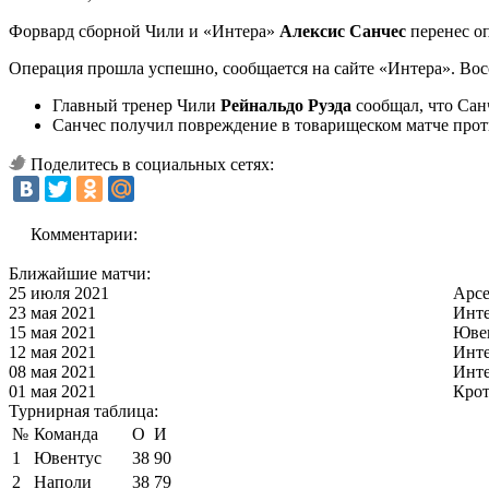
Форвард сборной Чили и «Интера»
Алексис Санчес
перенес о
Операция прошла успешно, сообщается на сайте «Интера». Восс
Главный тренер Чили
Рейнальдо Руэда
сообщал, что Сан
Санчес получил повреждение в товарищеском матче проти
Поделитесь в социальных сетях:
Комментарии:
Ближайшие матчи:
25 июля 2021
Арс
23 мая 2021
Инт
15 мая 2021
Юве
12 мая 2021
Инт
08 мая 2021
Инт
01 мая 2021
Кро
Турнирная таблица:
№
Команда
О
И
1
Ювентус
38
90
2
Наполи
38
79