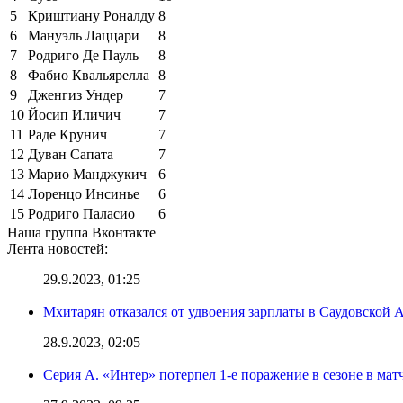
5
Криштиану Роналду
8
6
Мануэль Лаццари
8
7
Родриго Де Пауль
8
8
Фабио Квальярелла
8
9
Дженгиз Ундер
7
10
Йосип Иличич
7
11
Раде Крунич
7
12
Дуван Сапата
7
13
Марио Манджукич
6
14
Лоренцо Инсинье
6
15
Родриго Паласио
6
Наша группа Вконтакте
Лента новостей:
29.9.2023, 01:25
Мхитарян отказался от удвоения зарплаты в Саудовской 
28.9.2023, 02:05
Серия А. «Интер» потерпел 1-е поражение в сезоне в матч