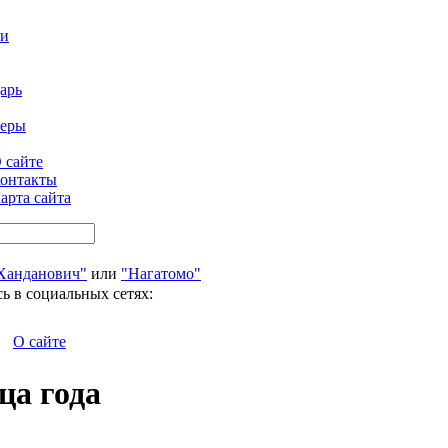
ти
арь
феры
 сайте
онтакты
арта сайта
Ханданович"
или
"Нагатомо"
ь в социальных сетях:
О сайте
ца года