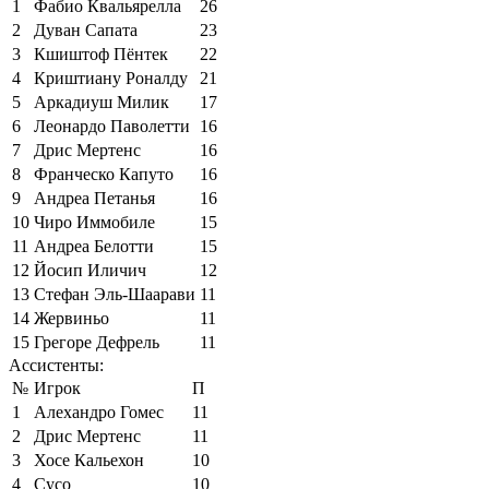
1
Фабио Квальярелла
26
2
Дуван Сапата
23
3
Кшиштоф Пёнтек
22
4
Криштиану Роналду
21
5
Аркадиуш Милик
17
6
Леонардо Паволетти
16
7
Дрис Мертенс
16
8
Франческо Капуто
16
9
Андреа Петанья
16
10
Чиро Иммобиле
15
11
Андреа Белотти
15
12
Йосип Иличич
12
13
Стефан Эль-Шаарави
11
14
Жервиньо
11
15
Грегоре Дефрель
11
Ассистенты:
№
Игрок
П
1
Алехандро Гомес
11
2
Дрис Мертенс
11
3
Хосе Кальехон
10
4
Сусо
10