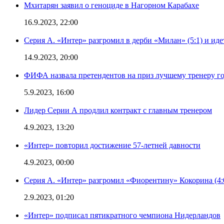
Мхитарян заявил о геноциде в Нагорном Карабахе
16.9.2023, 22:00
Серия А. «Интер» разгромил в дерби «Милан» (5:1) и иде
14.9.2023, 20:00
ФИФА назвала претендентов на приз лучшему тренеру г
5.9.2023, 16:00
Лидер Серии А продлил контракт с главным тренером
4.9.2023, 13:20
«Интер» повторил достижение 57-летней давности
4.9.2023, 00:00
Серия А. «Интер» разгромил «Фиорентину» Кокорина (4:
2.9.2023, 01:20
«Интер» подписал пятикратного чемпиона Нидерландов