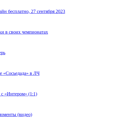
йн бесплатно, 27 сентября 2023
чки в своих чемпионатах
ерь
че «Сосьедада» в ЛЧ
 с «Интером» (1:1)
моменты (видео)