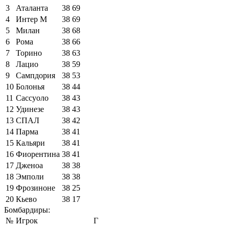
3
Аталанта
38
69
4
Интер М
38
69
5
Милан
38
68
6
Рома
38
66
7
Торино
38
63
8
Лацио
38
59
9
Сампдория
38
53
10
Болонья
38
44
11
Сассуоло
38
43
12
Удинезе
38
43
13
СПАЛ
38
42
14
Парма
38
41
15
Кальяри
38
41
16
Фиорентина
38
41
17
Дженоа
38
38
18
Эмполи
38
38
19
Фрозиноне
38
25
20
Кьево
38
17
Бомбардиры:
№
Игрок
Г