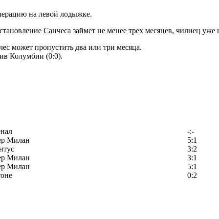
перацию на левой лодыжке.
тановление Санчеса займет не менее трех месяцев, чилиец уже н
чес может пропустить два или три месяца.
в Колумбии (0:0).
енал
-:-
ер Милан
5:1
нтус
3:2
ер Милан
3:1
ер Милан
5:1
тоне
0:2