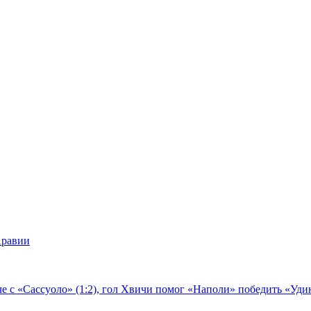
Аравии
е с «Сассуоло» (1:2), гол Хвичи помог «Наполи» победить «Удин