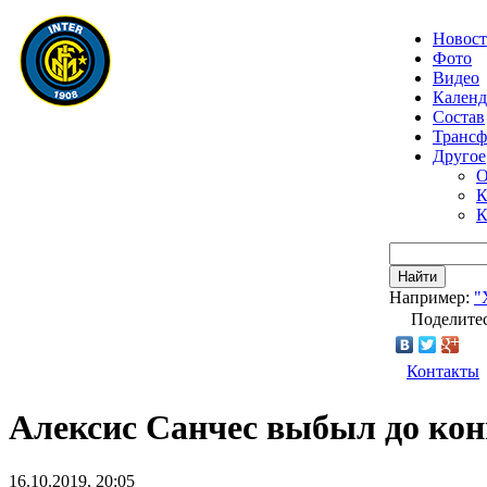
Новос
Фото
Видео
Календ
Состав
Транс
Другое
О
К
К
Найти
Например:
"
Поделитес
Контакты
Алексис Санчес выбыл до кон
16.10.2019, 20:05