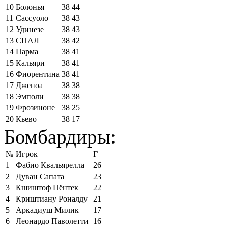
10
Болонья
38
44
11
Сассуоло
38
43
12
Удинезе
38
43
13
СПАЛ
38
42
14
Парма
38
41
15
Кальяри
38
41
16
Фиорентина
38
41
17
Дженоа
38
38
18
Эмполи
38
38
19
Фрозиноне
38
25
20
Кьево
38
17
Бомбардиры:
№
Игрок
Г
1
Фабио Квальярелла
26
2
Дуван Сапата
23
3
Кшиштоф Пёнтек
22
4
Криштиану Роналду
21
5
Аркадиуш Милик
17
6
Леонардо Паволетти
16