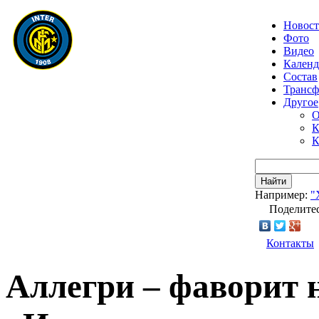
Новос
Фото
Видео
Календ
Состав
Транс
Другое
О
К
К
Найти
Например:
"
Поделитес
Контакты
Аллегри – фаворит н