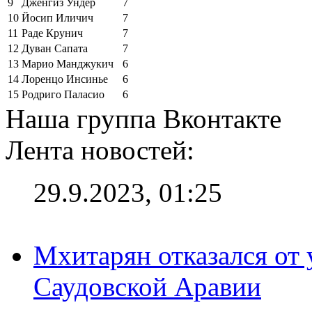
9
Дженгиз Ундер
7
10
Йосип Иличич
7
11
Раде Крунич
7
12
Дуван Сапата
7
13
Марио Манджукич
6
14
Лоренцо Инсинье
6
15
Родриго Паласио
6
Наша группа Вконтакте
Лента новостей:
29.9.2023, 01:25
Мхитарян отказался от 
Саудовской Аравии