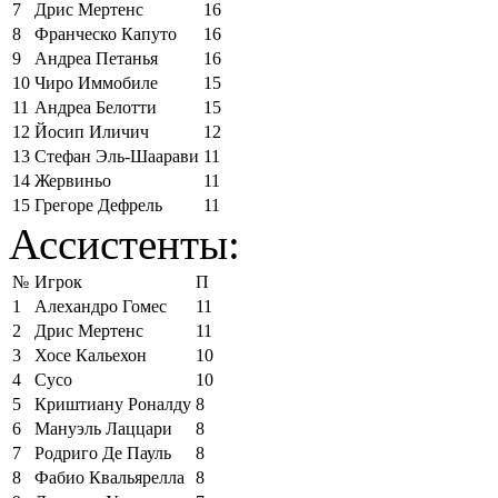
7
Дрис Мертенс
16
8
Франческо Капуто
16
9
Андреа Петанья
16
10
Чиро Иммобиле
15
11
Андреа Белотти
15
12
Йосип Иличич
12
13
Стефан Эль-Шаарави
11
14
Жервиньо
11
15
Грегоре Дефрель
11
Ассистенты:
№
Игрок
П
1
Алехандро Гомес
11
2
Дрис Мертенс
11
3
Хосе Кальехон
10
4
Сусо
10
5
Криштиану Роналду
8
6
Мануэль Лаццари
8
7
Родриго Де Пауль
8
8
Фабио Квальярелла
8