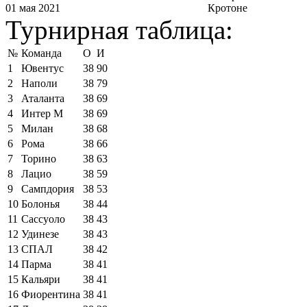
01 мая 2021
Кротоне
Турнирная таблица:
№
Команда
О
И
1
Ювентус
38
90
2
Наполи
38
79
3
Аталанта
38
69
4
Интер М
38
69
5
Милан
38
68
6
Рома
38
66
7
Торино
38
63
8
Лацио
38
59
9
Сампдория
38
53
10
Болонья
38
44
11
Сассуоло
38
43
12
Удинезе
38
43
13
СПАЛ
38
42
14
Парма
38
41
15
Кальяри
38
41
16
Фиорентина
38
41