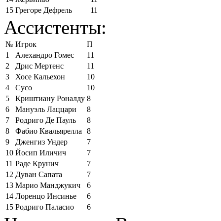
15
Грегоре Дефрель
11
Ассистенты:
№
Игрок
П
1
Алехандро Гомес
11
2
Дрис Мертенс
11
3
Хосе Кальехон
10
4
Сусо
10
5
Криштиану Роналду
8
6
Мануэль Лаццари
8
7
Родриго Де Пауль
8
8
Фабио Квальярелла
8
9
Дженгиз Ундер
7
10
Йосип Иличич
7
11
Раде Крунич
7
12
Дуван Сапата
7
13
Марио Манджукич
6
14
Лоренцо Инсинье
6
15
Родриго Паласио
6