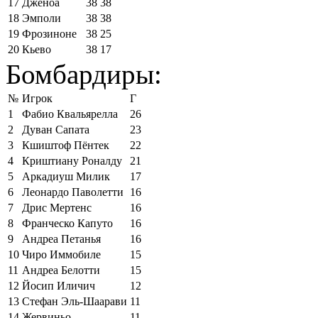
17
Дженоа
38
38
18
Эмполи
38
38
19
Фрозиноне
38
25
20
Кьево
38
17
Бомбардиры:
№
Игрок
Г
1
Фабио Квальярелла
26
2
Дуван Сапата
23
3
Кшиштоф Пёнтек
22
4
Криштиану Роналду
21
5
Аркадиуш Милик
17
6
Леонардо Паволетти
16
7
Дрис Мертенс
16
8
Франческо Капуто
16
9
Андреа Петанья
16
10
Чиро Иммобиле
15
11
Андреа Белотти
15
12
Йосип Иличич
12
13
Стефан Эль-Шаарави
11
14
Жервиньо
11