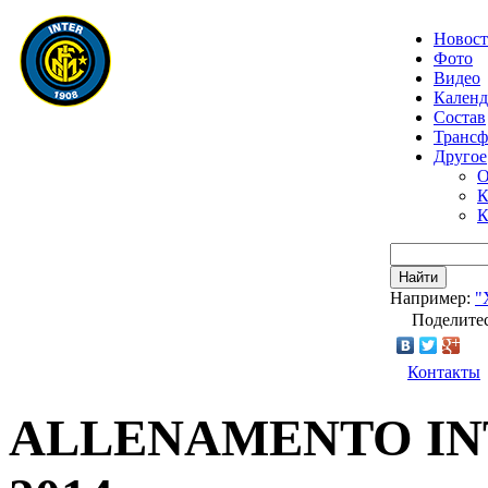
Новос
Фото
Видео
Календ
Состав
Транс
Другое
О
К
К
Найти
Например:
"
Поделитес
Контакты
ALLENAMENTO INT