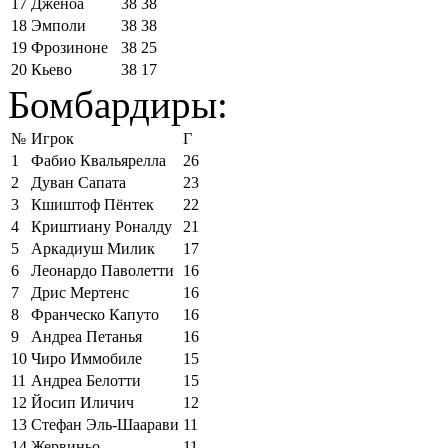
17
Дженоа
38
38
18
Эмполи
38
38
19
Фрозиноне
38
25
20
Кьево
38
17
Бомбардиры:
№
Игрок
Г
1
Фабио Квальярелла
26
2
Дуван Сапата
23
3
Кшиштоф Пёнтек
22
4
Криштиану Роналду
21
5
Аркадиуш Милик
17
6
Леонардо Паволетти
16
7
Дрис Мертенс
16
8
Франческо Капуто
16
9
Андреа Петанья
16
10
Чиро Иммобиле
15
11
Андреа Белотти
15
12
Йосип Иличич
12
13
Стефан Эль-Шаарави
11
14
Жервиньо
11