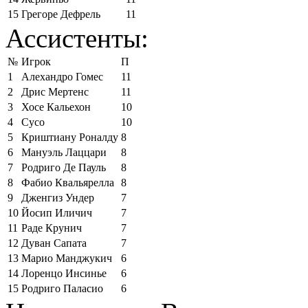
15
Грегоре Дефрель
11
Ассистенты:
№
Игрок
П
1
Алехандро Гомес
11
2
Дрис Мертенс
11
3
Хосе Кальехон
10
4
Сусо
10
5
Криштиану Роналду
8
6
Мануэль Лаццари
8
7
Родриго Де Пауль
8
8
Фабио Квальярелла
8
9
Дженгиз Ундер
7
10
Йосип Иличич
7
11
Раде Крунич
7
12
Дуван Сапата
7
13
Марио Манджукич
6
14
Лоренцо Инсинье
6
15
Родриго Паласио
6