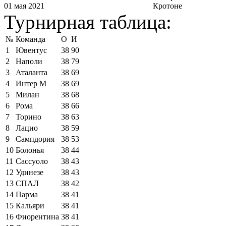
01 мая 2021
Кротоне
Турнирная таблица:
№
Команда
О
И
1
Ювентус
38
90
2
Наполи
38
79
3
Аталанта
38
69
4
Интер М
38
69
5
Милан
38
68
6
Рома
38
66
7
Торино
38
63
8
Лацио
38
59
9
Сампдория
38
53
10
Болонья
38
44
11
Сассуоло
38
43
12
Удинезе
38
43
13
СПАЛ
38
42
14
Парма
38
41
15
Кальяри
38
41
16
Фиорентина
38
41