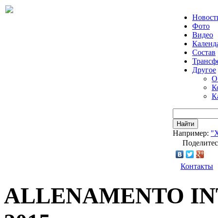
Новост
Фото
Видео
Календ
Состав
Трансф
Другое
О
К
К
Найти
Например:
"
Поделитес
Контакты
ALLENAMENTO INT