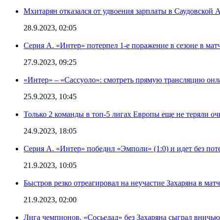
Мхитарян отказался от удвоения зарплаты в Саудовской 
28.9.2023, 02:05
Серия А. «Интер» потерпел 1-е поражение в сезоне в матч
27.9.2023, 09:25
«Интер» – «Сассуоло»: смотреть прямую трансляцию онла
25.9.2023, 10:45
Только 2 команды в топ-5 лигах Европы еще не теряли о
24.9.2023, 18:05
Серия А. «Интер» победил «Эмполи» (1:0) и идет без пот
21.9.2023, 10:05
Быстров резко отреагировал на неучастие Захаряна в мат
21.9.2023, 02:00
Лига чемпионов. «Сосьедад» без Захаряна сыграл вничью