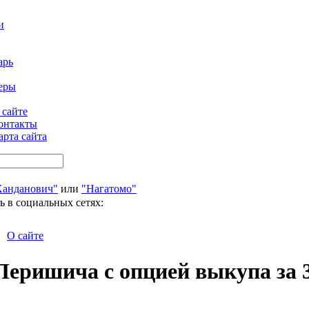
и
арь
еры
 сайте
онтакты
арта сайта
Ханданович"
или
"Нагатомо"
ь в социальных сетях:
О сайте
Перишича с опцией выкупа за 