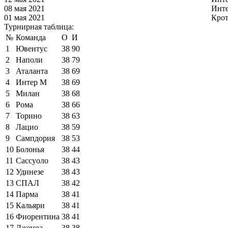
08 мая 2021
Инт
01 мая 2021
Кро
Турнирная таблица:
№
Команда
О
И
1
Ювентус
38
90
2
Наполи
38
79
3
Аталанта
38
69
4
Интер М
38
69
5
Милан
38
68
6
Рома
38
66
7
Торино
38
63
8
Лацио
38
59
9
Сампдория
38
53
10
Болонья
38
44
11
Сассуоло
38
43
12
Удинезе
38
43
13
СПАЛ
38
42
14
Парма
38
41
15
Кальяри
38
41
16
Фиорентина
38
41
17
Дженоа
38
38