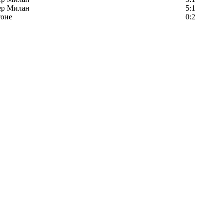
ер Милан
5:1
тоне
0:2