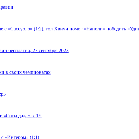
Аравии
е с «Сассуоло» (1:2), гол Хвичи помог «Наполи» победить «Удин
йн бесплатно, 27 сентября 2023
чки в своих чемпионатах
ерь
че «Сосьедада» в ЛЧ
 с «Интером» (1:1)