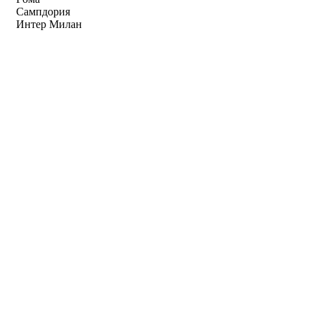
Сампдория
Интер Милан