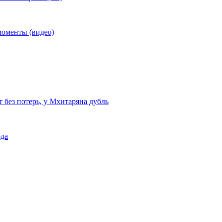
моменты (видео)
т без потерь, у Мхитаряна дубль
ода