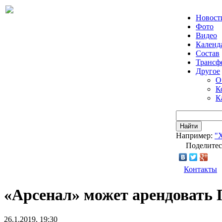
Новост
Фото
Видео
Календ
Состав
Трансф
Другое
О
К
К
Найти
Например:
"
Поделитес
Контакты
«Арсенал» может арендовать 
26.1.2019, 19:30