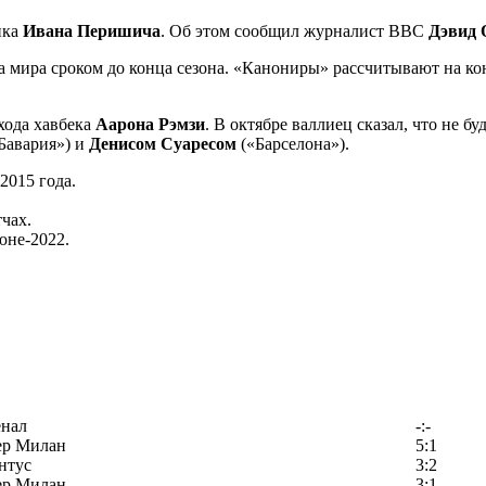
ика
Ивана Перишича
. Об этом сообщил журналист BBC
Дэвид
 мира сроком до конца сезона. «Канониры» рассчитывают на кон
хода хавбека
Аарона Рэмзи
. В октябре валлиец сказал, что не б
Бавария») и
Денисом Суаресом
(«Барселона»).
2015 года.
тчах.
юне-2022.
енал
-:-
ер Милан
5:1
нтус
3:2
ер Милан
3:1