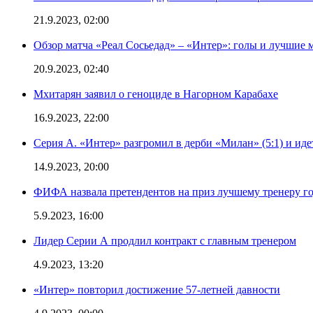
21.9.2023, 02:00
Обзор матча «Реал Сосьедад» – «Интер»: голы и лучшие 
20.9.2023, 02:40
Мхитарян заявил о геноциде в Нагорном Карабахе
16.9.2023, 22:00
Серия А. «Интер» разгромил в дерби «Милан» (5:1) и иде
14.9.2023, 20:00
ФИФА назвала претендентов на приз лучшему тренеру г
5.9.2023, 16:00
Лидер Серии А продлил контракт с главным тренером
4.9.2023, 13:20
«Интер» повторил достижение 57-летней давности