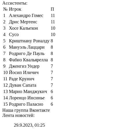
Ассистенты:
№
Игрок
П
1
Алехандро Гомес
11
2
Дрис Мертенс
11
3
Хосе Кальехон
10
4
Сусо
10
5
Криштиану Роналду
8
6
Мануэль Лаццари
8
7
Родриго Де Пауль
8
8
Фабио Квальярелла
8
9
Дженгиз Ундер
7
10
Йосип Иличич
7
11
Раде Крунич
7
12
Дуван Сапата
7
13
Марио Манджукич
6
14
Лоренцо Инсинье
6
15
Родриго Паласио
6
Наша группа Вконтакте
Лента новостей:
29.9.2023, 01:25