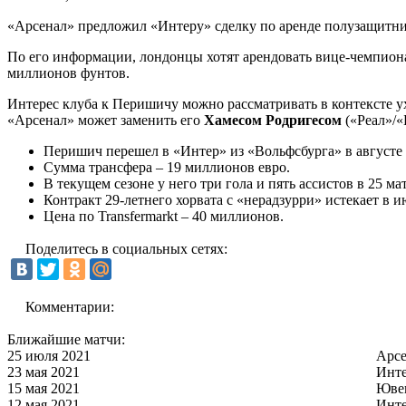
«Арсенал» предложил «Интеру» сделку по аренде полузащитн
По его информации, лондонцы хотят арендовать вице-чемпиона
миллионов фунтов.
Интерес клуба к Перишичу можно рассматривать в контексте у
«Арсенал» может заменить его
Хамесом Родригесом
(«Реал»/«
Перишич перешел в «Интер» из «Вольфсбурга» в августе 
Сумма трансфера – 19 миллионов евро.
В текущем сезоне у него три гола и пять ассистов в 25 ма
Контракт 29-летнего хорвата с «нерадзурри» истекает в и
Цена по Transfermarkt – 40 миллионов.
Поделитесь в социальных сетях:
Комментарии:
Ближайшие матчи:
25 июля 2021
Арс
23 мая 2021
Инт
15 мая 2021
Юве
12 мая 2021
Инт