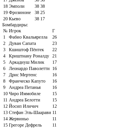
18
Эмполи
38
38
19
Фрозиноне
38
25
20
Кьево
38
17
Бомбардиры:
№
Игрок
Г
1
Фабио Квальярелла
26
2
Дуван Сапата
23
3
Кшиштоф Пёнтек
22
4
Криштиану Роналду
21
5
Аркадиуш Милик
17
6
Леонардо Паволетти
16
7
Дрис Мертенс
16
8
Франческо Капуто
16
9
Андреа Петанья
16
10
Чиро Иммобиле
15
11
Андреа Белотти
15
12
Йосип Иличич
12
13
Стефан Эль-Шаарави
11
14
Жервиньо
11
15
Грегоре Дефрель
11