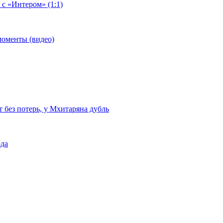
 с «Интером» (1:1)
моменты (видео)
т без потерь, у Мхитаряна дубль
ода