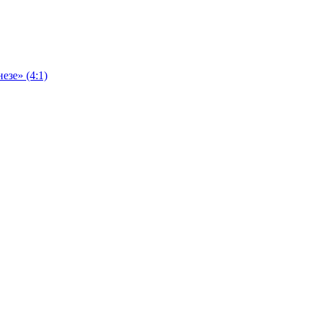
езе» (4:1)