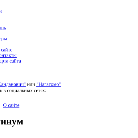
и
арь
еры
 сайте
онтакты
арта сайта
Ханданович"
или
"Нагатомо"
ь в социальных сетях:
О сайте
тинум