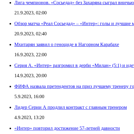
Лига чемпионов. «Сосьедад» без Захаряна сыграл вничью
21.9.2023, 02:00
Обзор матча «Реал Сосьедад» – «Интер»: голы и лучшие 
20.9.2023, 02:40
Мхитарян заявил о геноциде в Нагорном Карабахе
16.9.2023, 22:00
Серия А. «Интер» разгромил в дерби «Милан» (5:1) и иде
14.9.2023, 20:00
ФИФА назвала претендентов на приз лучшему тренеру г
5.9.2023, 16:00
Лидер Серии А продлил контракт с главным тренером
4.9.2023, 13:20
«Интер» повторил достижение 57-летней давности