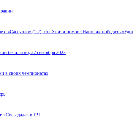
Аравии
е с «Сассуоло» (1:2), гол Хвичи помог «Наполи» победить «Удин
йн бесплатно, 27 сентября 2023
чки в своих чемпионатах
ерь
че «Сосьедада» в ЛЧ