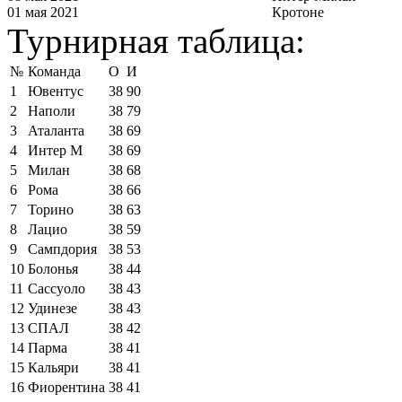
01 мая 2021
Кротоне
Турнирная таблица:
№
Команда
О
И
1
Ювентус
38
90
2
Наполи
38
79
3
Аталанта
38
69
4
Интер М
38
69
5
Милан
38
68
6
Рома
38
66
7
Торино
38
63
8
Лацио
38
59
9
Сампдория
38
53
10
Болонья
38
44
11
Сассуоло
38
43
12
Удинезе
38
43
13
СПАЛ
38
42
14
Парма
38
41
15
Кальяри
38
41
16
Фиорентина
38
41