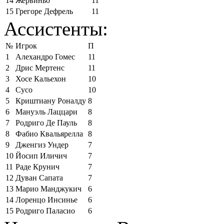
14
Жервиньо
11
15
Грегоре Дефрель
11
Ассистенты:
№
Игрок
П
1
Алехандро Гомес
11
2
Дрис Мертенс
11
3
Хосе Кальехон
10
4
Сусо
10
5
Криштиану Роналду
8
6
Мануэль Лаццари
8
7
Родриго Де Пауль
8
8
Фабио Квальярелла
8
9
Дженгиз Ундер
7
10
Йосип Иличич
7
11
Раде Крунич
7
12
Дуван Сапата
7
13
Марио Манджукич
6
14
Лоренцо Инсинье
6
15
Родриго Паласио
6