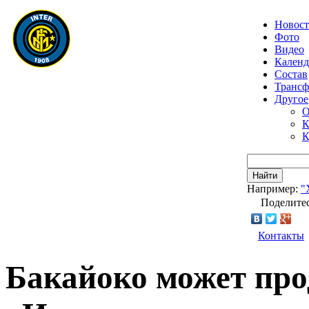
Новос
Фото
Видео
Календ
Состав
Транс
Другое
О
К
К
Найти
Например:
"
Поделитес
Контакты
Бакайоко может про