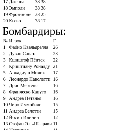
17
Дженоа
38
38
18
Эмполи
38
38
19
Фрозиноне
38
25
20
Кьево
38
17
Бомбардиры:
№
Игрок
Г
1
Фабио Квальярелла
26
2
Дуван Сапата
23
3
Кшиштоф Пёнтек
22
4
Криштиану Роналду
21
5
Аркадиуш Милик
17
6
Леонардо Паволетти
16
7
Дрис Мертенс
16
8
Франческо Капуто
16
9
Андреа Петанья
16
10
Чиро Иммобиле
15
11
Андреа Белотти
15
12
Йосип Иличич
12
13
Стефан Эль-Шаарави
11