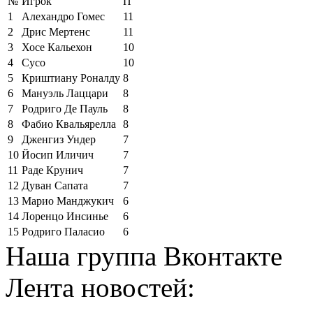
№
Игрок
П
1
Алехандро Гомес
11
2
Дрис Мертенс
11
3
Хосе Кальехон
10
4
Сусо
10
5
Криштиану Роналду
8
6
Мануэль Лаццари
8
7
Родриго Де Пауль
8
8
Фабио Квальярелла
8
9
Дженгиз Ундер
7
10
Йосип Иличич
7
11
Раде Крунич
7
12
Дуван Сапата
7
13
Марио Манджукич
6
14
Лоренцо Инсинье
6
15
Родриго Паласио
6
Наша группа Вконтакте
Лента новостей: