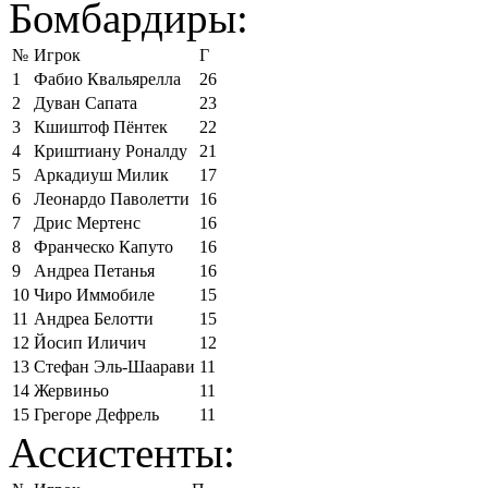
Бомбардиры:
№
Игрок
Г
1
Фабио Квальярелла
26
2
Дуван Сапата
23
3
Кшиштоф Пёнтек
22
4
Криштиану Роналду
21
5
Аркадиуш Милик
17
6
Леонардо Паволетти
16
7
Дрис Мертенс
16
8
Франческо Капуто
16
9
Андреа Петанья
16
10
Чиро Иммобиле
15
11
Андреа Белотти
15
12
Йосип Иличич
12
13
Стефан Эль-Шаарави
11
14
Жервиньо
11
15
Грегоре Дефрель
11
Ассистенты: