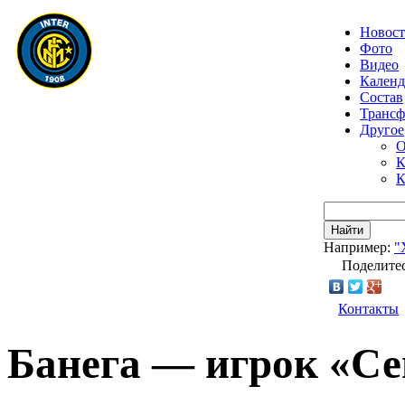
Новос
Фото
Видео
Календ
Состав
Транс
Другое
О
К
К
Найти
Например:
"
Поделитес
Контакты
Банега — игрок «С