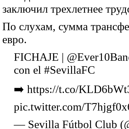
заключил трехлетнее труд
По слухам, сумма трансфе
евро.
FICHAJE | @Ever10Baneg
con el #SevillaFC
➡️ https://t.co/KLD6bW
pic.twitter.com/T7hjgf0
— Sevilla Fútbol Club (