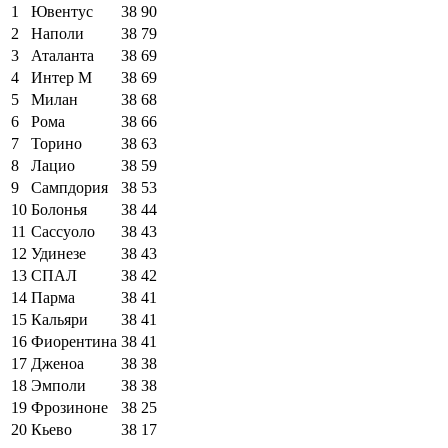
1
Ювентус
38
90
2
Наполи
38
79
3
Аталанта
38
69
4
Интер М
38
69
5
Милан
38
68
6
Рома
38
66
7
Торино
38
63
8
Лацио
38
59
9
Сампдория
38
53
10
Болонья
38
44
11
Сассуоло
38
43
12
Удинезе
38
43
13
СПАЛ
38
42
14
Парма
38
41
15
Кальяри
38
41
16
Фиорентина
38
41
17
Дженоа
38
38
18
Эмполи
38
38
19
Фрозиноне
38
25
20
Кьево
38
17