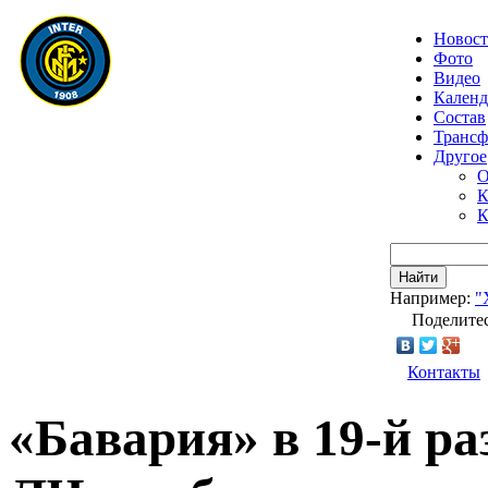
Новос
Фото
Видео
Календ
Состав
Транс
Другое
О
К
К
Найти
Например:
"
Поделитес
Контакты
«Бавария» в 19-й ра