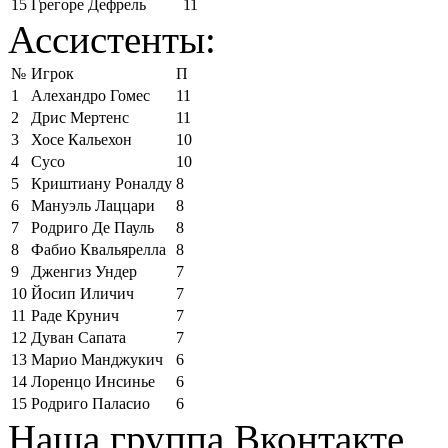
15
Грегоре Дефрель
11
Ассистенты:
№
Игрок
П
1
Алехандро Гомес
11
2
Дрис Мертенс
11
3
Хосе Кальехон
10
4
Сусо
10
5
Криштиану Роналду
8
6
Мануэль Лаццари
8
7
Родриго Де Пауль
8
8
Фабио Квальярелла
8
9
Дженгиз Ундер
7
10
Йосип Иличич
7
11
Раде Крунич
7
12
Дуван Сапата
7
13
Марио Манджукич
6
14
Лоренцо Инсинье
6
15
Родриго Паласио
6
Наша группа Вконтакте