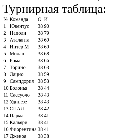
Турнирная таблица:
№
Команда
О
И
1
Ювентус
38
90
2
Наполи
38
79
3
Аталанта
38
69
4
Интер М
38
69
5
Милан
38
68
6
Рома
38
66
7
Торино
38
63
8
Лацио
38
59
9
Сампдория
38
53
10
Болонья
38
44
11
Сассуоло
38
43
12
Удинезе
38
43
13
СПАЛ
38
42
14
Парма
38
41
15
Кальяри
38
41
16
Фиорентина
38
41
17
Дженоа
38
38