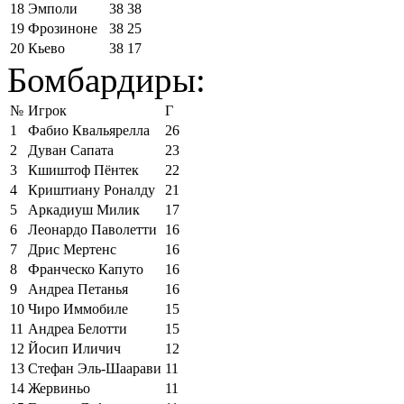
18
Эмполи
38
38
19
Фрозиноне
38
25
20
Кьево
38
17
Бомбардиры:
№
Игрок
Г
1
Фабио Квальярелла
26
2
Дуван Сапата
23
3
Кшиштоф Пёнтек
22
4
Криштиану Роналду
21
5
Аркадиуш Милик
17
6
Леонардо Паволетти
16
7
Дрис Мертенс
16
8
Франческо Капуто
16
9
Андреа Петанья
16
10
Чиро Иммобиле
15
11
Андреа Белотти
15
12
Йосип Иличич
12
13
Стефан Эль-Шаарави
11
14
Жервиньо
11