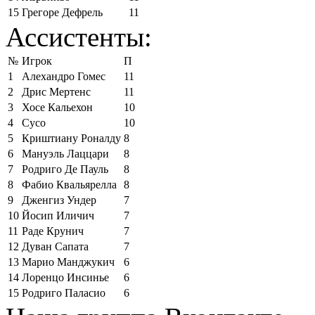
15
Грегоре Дефрель
11
Ассистенты:
№
Игрок
П
1
Алехандро Гомес
11
2
Дрис Мертенс
11
3
Хосе Кальехон
10
4
Сусо
10
5
Криштиану Роналду
8
6
Мануэль Лаццари
8
7
Родриго Де Пауль
8
8
Фабио Квальярелла
8
9
Дженгиз Ундер
7
10
Йосип Иличич
7
11
Раде Крунич
7
12
Дуван Сапата
7
13
Марио Манджукич
6
14
Лоренцо Инсинье
6
15
Родриго Паласио
6