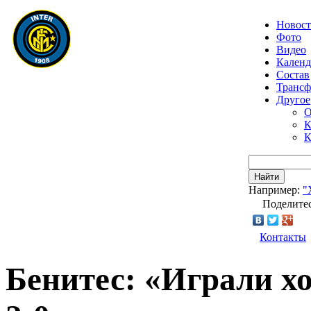
Новос
Фото
Видео
Календ
Состав
Транс
Другое
О
К
К
Найти
Например:
"
Поделитес
Контакты
Бенитес: «Играли хо