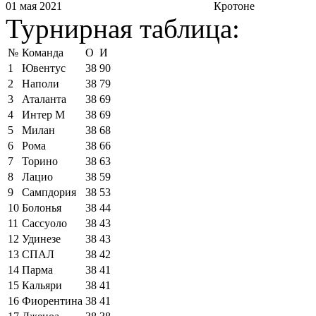
01 мая 2021
Кротоне
Турнирная таблица:
№
Команда
О
И
1
Ювентус
38
90
2
Наполи
38
79
3
Аталанта
38
69
4
Интер М
38
69
5
Милан
38
68
6
Рома
38
66
7
Торино
38
63
8
Лацио
38
59
9
Сампдория
38
53
10
Болонья
38
44
11
Сассуоло
38
43
12
Удинезе
38
43
13
СПАЛ
38
42
14
Парма
38
41
15
Кальяри
38
41
16
Фиорентина
38
41