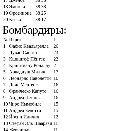
17
Дженоа
38
38
18
Эмполи
38
38
19
Фрозиноне
38
25
20
Кьево
38
17
Бомбардиры:
№
Игрок
Г
1
Фабио Квальярелла
26
2
Дуван Сапата
23
3
Кшиштоф Пёнтек
22
4
Криштиану Роналду
21
5
Аркадиуш Милик
17
6
Леонардо Паволетти
16
7
Дрис Мертенс
16
8
Франческо Капуто
16
9
Андреа Петанья
16
10
Чиро Иммобиле
15
11
Андреа Белотти
15
12
Йосип Иличич
12
13
Стефан Эль-Шаарави
11
14
Жервиньо
11