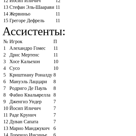
12
Йосип Иличич
12
13
Стефан Эль-Шаарави
11
14
Жервиньо
11
15
Грегоре Дефрель
11
Ассистенты:
№
Игрок
П
1
Алехандро Гомес
11
2
Дрис Мертенс
11
3
Хосе Кальехон
10
4
Сусо
10
5
Криштиану Роналду
8
6
Мануэль Лаццари
8
7
Родриго Де Пауль
8
8
Фабио Квальярелла
8
9
Дженгиз Ундер
7
10
Йосип Иличич
7
11
Раде Крунич
7
12
Дуван Сапата
7
13
Марио Манджукич
6
14
Лоренцо Инсинье
6