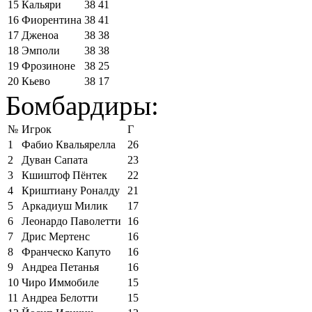
15
Кальяри
38
41
16
Фиорентина
38
41
17
Дженоа
38
38
18
Эмполи
38
38
19
Фрозиноне
38
25
20
Кьево
38
17
Бомбардиры:
№
Игрок
Г
1
Фабио Квальярелла
26
2
Дуван Сапата
23
3
Кшиштоф Пёнтек
22
4
Криштиану Роналду
21
5
Аркадиуш Милик
17
6
Леонардо Паволетти
16
7
Дрис Мертенс
16
8
Франческо Капуто
16
9
Андреа Петанья
16
10
Чиро Иммобиле
15
11
Андреа Белотти
15