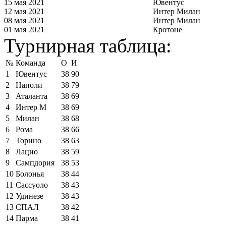
15 мая 2021
Ювентус
12 мая 2021
Интер Милан
08 мая 2021
Интер Милан
01 мая 2021
Кротоне
Турнирная таблица:
№
Команда
О
И
1
Ювентус
38
90
2
Наполи
38
79
3
Аталанта
38
69
4
Интер М
38
69
5
Милан
38
68
6
Рома
38
66
7
Торино
38
63
8
Лацио
38
59
9
Сампдория
38
53
10
Болонья
38
44
11
Сассуоло
38
43
12
Удинезе
38
43
13
СПАЛ
38
42
14
Парма
38
41