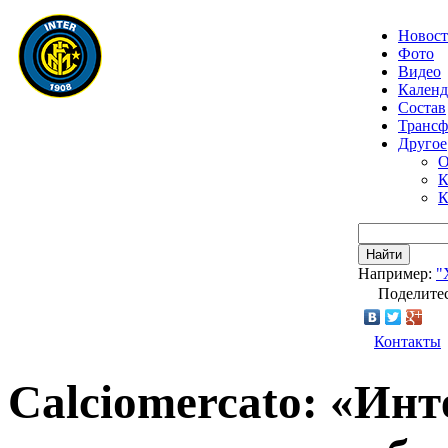
Новос
Фото
Видео
Календ
Состав
Транс
Другое
О
К
К
Найти
Например:
"
Поделитес
Контакты
Calciomercato: «Ин