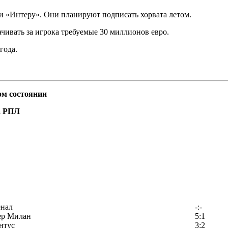
и «Интеру». Они планируют подписать хорвата летом.
чивать за игрока требуемые 30 миллионов евро.
года.
ом состоянии
а РПЛ
енал
-:-
ер Милан
5:1
нтус
3:2