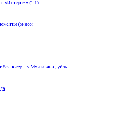
 с «Интером» (1:1)
моменты (видео)
т без потерь, у Мхитаряна дубль
ода