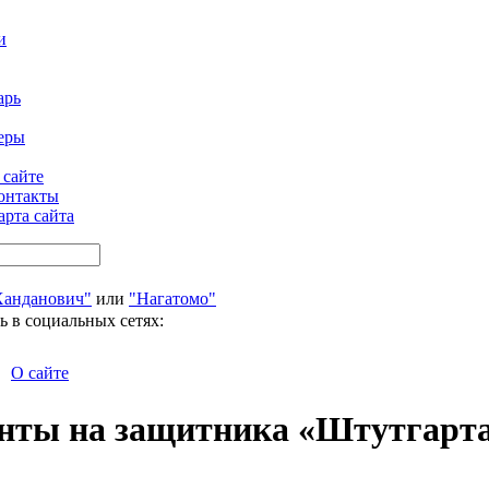
и
арь
еры
 сайте
онтакты
арта сайта
Ханданович"
или
"Нагатомо"
ь в социальных сетях:
О сайте
енты на защитника «Штутгарт