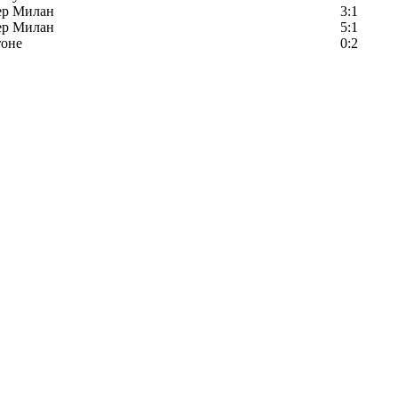
ер Милан
3:1
ер Милан
5:1
тоне
0:2