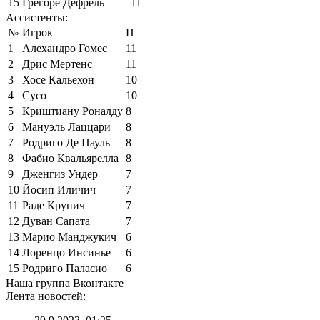
15
Грегоре Дефрель
11
Ассистенты:
№
Игрок
П
1
Алехандро Гомес
11
2
Дрис Мертенс
11
3
Хосе Кальехон
10
4
Сусо
10
5
Криштиану Роналду
8
6
Мануэль Лаццари
8
7
Родриго Де Пауль
8
8
Фабио Квальярелла
8
9
Дженгиз Ундер
7
10
Йосип Иличич
7
11
Раде Крунич
7
12
Дуван Сапата
7
13
Марио Манджукич
6
14
Лоренцо Инсинье
6
15
Родриго Паласио
6
Наша группа Вконтакте
Лента новостей: