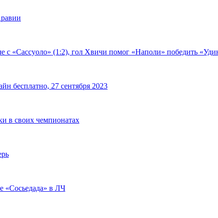
Аравии
е с «Сассуоло» (1:2), гол Хвичи помог «Наполи» победить «Удин
йн бесплатно, 27 сентября 2023
чки в своих чемпионатах
ерь
че «Сосьедада» в ЛЧ