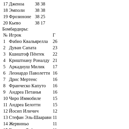
17
Дженоа
38
38
18
Эмполи
38
38
19
Фрозиноне
38
25
20
Кьево
38
17
Бомбардиры:
№
Игрок
Г
1
Фабио Квальярелла
26
2
Дуван Сапата
23
3
Кшиштоф Пёнтек
22
4
Криштиану Роналду
21
5
Аркадиуш Милик
17
6
Леонардо Паволетти
16
7
Дрис Мертенс
16
8
Франческо Капуто
16
9
Андреа Петанья
16
10
Чиро Иммобиле
15
11
Андреа Белотти
15
12
Йосип Иличич
12
13
Стефан Эль-Шаарави
11
14
Жервиньо
11