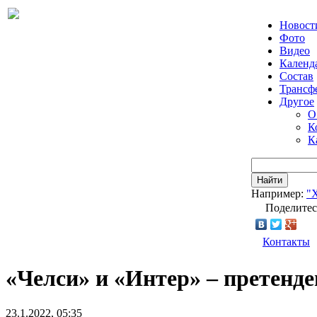
Новост
Фото
Видео
Календ
Состав
Трансф
Другое
О
К
К
Найти
Например:
"
Поделитес
Контакты
«Челси» и «Интер» – претенд
23.1.2022, 05:35