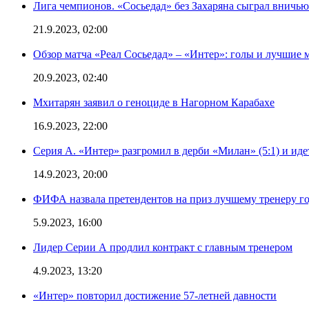
Лига чемпионов. «Сосьедад» без Захаряна сыграл вничью
21.9.2023, 02:00
Обзор матча «Реал Сосьедад» – «Интер»: голы и лучшие 
20.9.2023, 02:40
Мхитарян заявил о геноциде в Нагорном Карабахе
16.9.2023, 22:00
Серия А. «Интер» разгромил в дерби «Милан» (5:1) и иде
14.9.2023, 20:00
ФИФА назвала претендентов на приз лучшему тренеру г
5.9.2023, 16:00
Лидер Серии А продлил контракт с главным тренером
4.9.2023, 13:20
«Интер» повторил достижение 57-летней давности