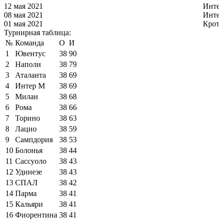
12 мая 2021
Инт
08 мая 2021
Инт
01 мая 2021
Кро
Турнирная таблица:
№
Команда
О
И
1
Ювентус
38
90
2
Наполи
38
79
3
Аталанта
38
69
4
Интер М
38
69
5
Милан
38
68
6
Рома
38
66
7
Торино
38
63
8
Лацио
38
59
9
Сампдория
38
53
10
Болонья
38
44
11
Сассуоло
38
43
12
Удинезе
38
43
13
СПАЛ
38
42
14
Парма
38
41
15
Кальяри
38
41
16
Фиорентина
38
41