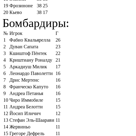
19
Фрозиноне
38
25
20
Кьево
38
17
Бомбардиры:
№
Игрок
Г
1
Фабио Квальярелла
26
2
Дуван Сапата
23
3
Кшиштоф Пёнтек
22
4
Криштиану Роналду
21
5
Аркадиуш Милик
17
6
Леонардо Паволетти
16
7
Дрис Мертенс
16
8
Франческо Капуто
16
9
Андреа Петанья
16
10
Чиро Иммобиле
15
11
Андреа Белотти
15
12
Йосип Иличич
12
13
Стефан Эль-Шаарави
11
14
Жервиньо
11
15
Грегоре Дефрель
11