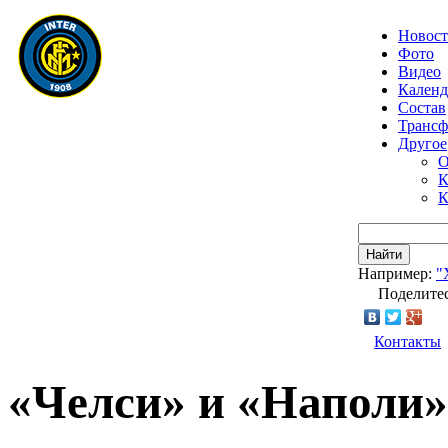
Новос
Фото
Видео
Календ
Состав
Транс
Другое
О
К
К
Найти
Например:
"
Поделитес
Контакты
«Челси» и «Наполи»