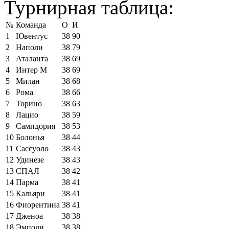
Турнирная таблица:
№
Команда
О
И
1
Ювентус
38
90
2
Наполи
38
79
3
Аталанта
38
69
4
Интер М
38
69
5
Милан
38
68
6
Рома
38
66
7
Торино
38
63
8
Лацио
38
59
9
Сампдория
38
53
10
Болонья
38
44
11
Сассуоло
38
43
12
Удинезе
38
43
13
СПАЛ
38
42
14
Парма
38
41
15
Кальяри
38
41
16
Фиорентина
38
41
17
Дженоа
38
38
18
Эмполи
38
38