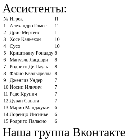
Ассистенты:
№
Игрок
П
1
Алехандро Гомес
11
2
Дрис Мертенс
11
3
Хосе Кальехон
10
4
Сусо
10
5
Криштиану Роналду
8
6
Мануэль Лаццари
8
7
Родриго Де Пауль
8
8
Фабио Квальярелла
8
9
Дженгиз Ундер
7
10
Йосип Иличич
7
11
Раде Крунич
7
12
Дуван Сапата
7
13
Марио Манджукич
6
14
Лоренцо Инсинье
6
15
Родриго Паласио
6
Наша группа Вконтакте