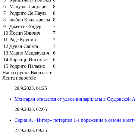
6
Мануэль Лаццари
8
7
Родриго Де Пауль
8
8
Фабио Квальярелла
8
9
Дженгиз Ундер
7
10
Йосип Иличич
7
11
Раде Крунич
7
12
Дуван Сапата
7
13
Марио Манджукич
6
14
Лоренцо Инсинье
6
15
Родриго Паласио
6
Наша группа Вконтакте
Лента новостей:
29.9.2023, 01:25
Мхитарян отказался от удвоения зарплаты в Саудовской 
28.9.2023, 02:05
Серия А. «Интер» потерпел 1-е поражение в сезоне в матч
27.9.2023, 09:25