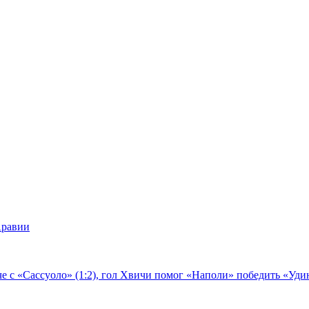
Аравии
е с «Сассуоло» (1:2), гол Хвичи помог «Наполи» победить «Удин