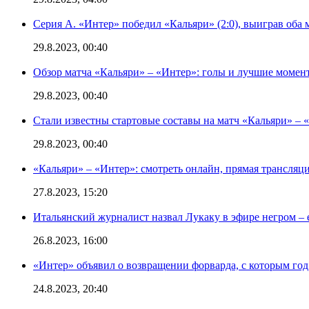
Серия А. «Интер» победил «Кальяри» (2:0), выиграв оба 
29.8.2023, 00:40
Обзор матча «Кальяри» – «Интер»: голы и лучшие момен
29.8.2023, 00:40
Стали известны стартовые составы на матч «Кальяри» – «
29.8.2023, 00:40
«Кальяри» – «Интер»: смотреть онлайн, прямая трансляци
27.8.2023, 15:20
Итальянский журналист назвал Лукаку в эфире негром – 
26.8.2023, 16:00
«Интер» объявил о возвращении форварда, с которым год 
24.8.2023, 20:40