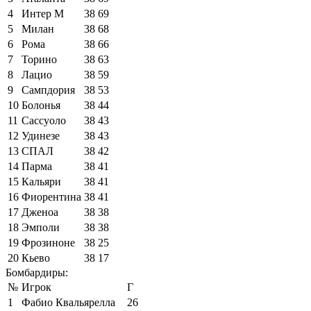
4
Интер М
38
69
5
Милан
38
68
6
Рома
38
66
7
Торино
38
63
8
Лацио
38
59
9
Сампдория
38
53
10
Болонья
38
44
11
Сассуоло
38
43
12
Удинезе
38
43
13
СПАЛ
38
42
14
Парма
38
41
15
Кальяри
38
41
16
Фиорентина
38
41
17
Дженоа
38
38
18
Эмполи
38
38
19
Фрозиноне
38
25
20
Кьево
38
17
Бомбардиры:
№
Игрок
Г
1
Фабио Квальярелла
26