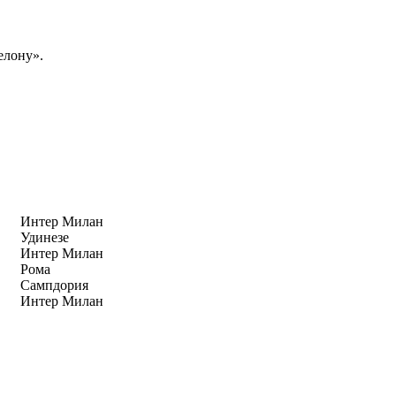
елону».
Интер Милан
Удинезе
Интер Милан
Рома
Сампдория
Интер Милан