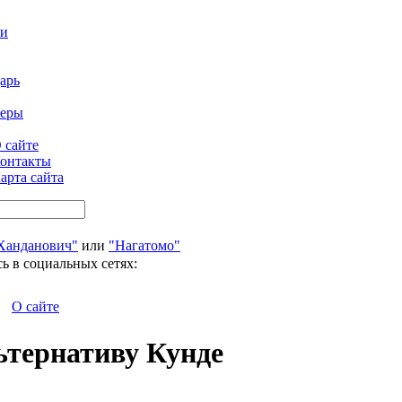
ти
арь
феры
 сайте
онтакты
арта сайта
Ханданович"
или
"Нагатомо"
ь в социальных сетях:
О сайте
ьтернативу Кунде