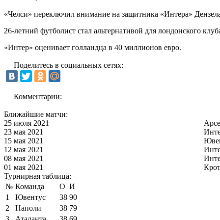
«Челси» переключил внимание на защитника «Интера» Дензел
26-летний футболист стал альтернативой для лондонского клуб
«Интер» оценивает голландца в 40 миллионов евро.
Поделитесь в социальных сетях:
Комментарии:
Ближайшие матчи:
25 июля 2021
Арс
23 мая 2021
Инт
15 мая 2021
Юве
12 мая 2021
Инт
08 мая 2021
Инт
01 мая 2021
Кро
Турнирная таблица:
№
Команда
О
И
1
Ювентус
38
90
2
Наполи
38
79
3
Аталанта
38
69