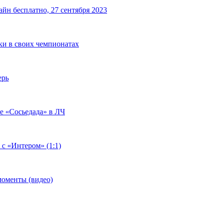
йн бесплатно, 27 сентября 2023
чки в своих чемпионатах
ерь
че «Сосьедада» в ЛЧ
 с «Интером» (1:1)
моменты (видео)