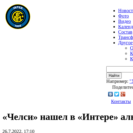
Новос
Фото
Видео
Календ
Состав
Транс
Другое
О
К
К
Найти
Например:
"
Поделитес
Контакты
«Челси» нашел в «Интере» ал
26.7.2022, 17:10