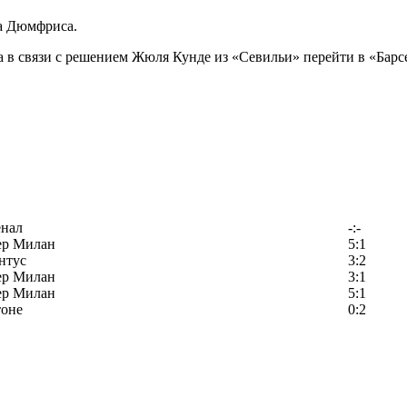
а Дюмфриса.
а в связи с решением Жюля Кунде из «Севильи» перейти в «Барс
енал
-:-
ер Милан
5:1
нтус
3:2
ер Милан
3:1
ер Милан
5:1
тоне
0:2