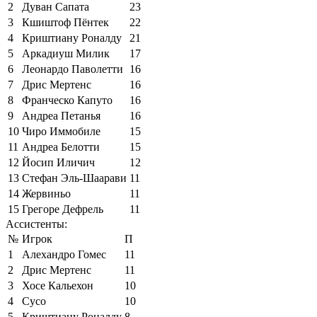
2
Дуван Сапата
23
3
Кшиштоф Пёнтек
22
4
Криштиану Роналду
21
5
Аркадиуш Милик
17
6
Леонардо Паволетти
16
7
Дрис Мертенс
16
8
Франческо Капуто
16
9
Андреа Петанья
16
10
Чиро Иммобиле
15
11
Андреа Белотти
15
12
Йосип Иличич
12
13
Стефан Эль-Шаарави
11
14
Жервиньо
11
15
Грегоре Дефрель
11
Ассистенты:
№
Игрок
П
1
Алехандро Гомес
11
2
Дрис Мертенс
11
3
Хосе Кальехон
10
4
Сусо
10
5
Криштиану Роналду
8