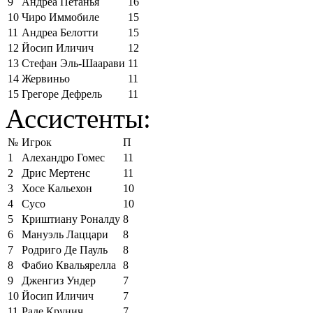
9
Андреа Петанья
16
10
Чиро Иммобиле
15
11
Андреа Белотти
15
12
Йосип Иличич
12
13
Стефан Эль-Шаарави
11
14
Жервиньо
11
15
Грегоре Дефрель
11
Ассистенты:
№
Игрок
П
1
Алехандро Гомес
11
2
Дрис Мертенс
11
3
Хосе Кальехон
10
4
Сусо
10
5
Криштиану Роналду
8
6
Мануэль Лаццари
8
7
Родриго Де Пауль
8
8
Фабио Квальярелла
8
9
Дженгиз Ундер
7
10
Йосип Иличич
7
11
Раде Крунич
7