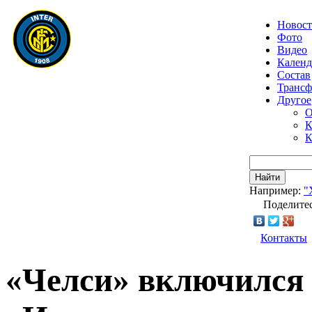
Новос
Фото
Видео
Календ
Состав
Транс
Другое
О
К
К
Найти
Например:
"
Поделитес
Контакты
«Челси» включился 