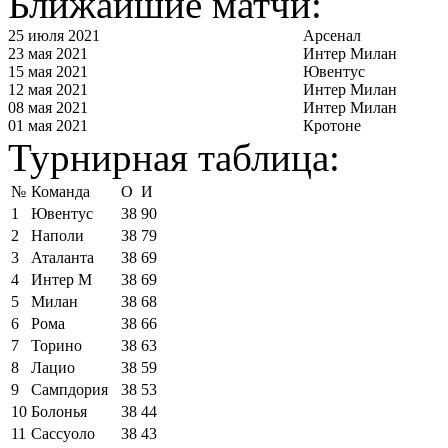
Ближайшие матчи:
25 июля 2021
Арсенал
23 мая 2021
Интер Милан
15 мая 2021
Ювентус
12 мая 2021
Интер Милан
08 мая 2021
Интер Милан
01 мая 2021
Кротоне
Турнирная таблица:
№
Команда
О
И
1
Ювентус
38
90
2
Наполи
38
79
3
Аталанта
38
69
4
Интер М
38
69
5
Милан
38
68
6
Рома
38
66
7
Торино
38
63
8
Лацио
38
59
9
Сампдория
38
53
10
Болонья
38
44
11
Сассуоло
38
43