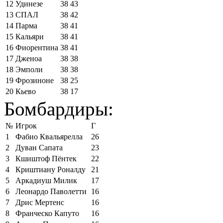
12
Удинезе
38
43
13
СПАЛ
38
42
14
Парма
38
41
15
Кальяри
38
41
16
Фиорентина
38
41
17
Дженоа
38
38
18
Эмполи
38
38
19
Фрозиноне
38
25
20
Кьево
38
17
Бомбардиры:
№
Игрок
Г
1
Фабио Квальярелла
26
2
Дуван Сапата
23
3
Кшиштоф Пёнтек
22
4
Криштиану Роналду
21
5
Аркадиуш Милик
17
6
Леонардо Паволетти
16
7
Дрис Мертенс
16
8
Франческо Капуто
16