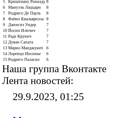
5
Криштиану Роналду
8
6
Мануэль Лаццари
8
7
Родриго Де Пауль
8
8
Фабио Квальярелла
8
9
Дженгиз Ундер
7
10
Йосип Иличич
7
11
Раде Крунич
7
12
Дуван Сапата
7
13
Марио Манджукич
6
14
Лоренцо Инсинье
6
15
Родриго Паласио
6
Наша группа Вконтакте
Лента новостей:
29.9.2023, 01:25