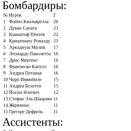
Бомбардиры:
№
Игрок
Г
1
Фабио Квальярелла
26
2
Дуван Сапата
23
3
Кшиштоф Пёнтек
22
4
Криштиану Роналду
21
5
Аркадиуш Милик
17
6
Леонардо Паволетти
16
7
Дрис Мертенс
16
8
Франческо Капуто
16
9
Андреа Петанья
16
10
Чиро Иммобиле
15
11
Андреа Белотти
15
12
Йосип Иличич
12
13
Стефан Эль-Шаарави
11
14
Жервиньо
11
15
Грегоре Дефрель
11
Ассистенты: