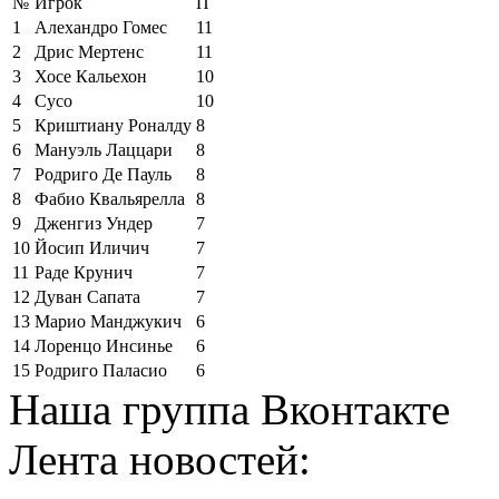
№
Игрок
П
1
Алехандро Гомес
11
2
Дрис Мертенс
11
3
Хосе Кальехон
10
4
Сусо
10
5
Криштиану Роналду
8
6
Мануэль Лаццари
8
7
Родриго Де Пауль
8
8
Фабио Квальярелла
8
9
Дженгиз Ундер
7
10
Йосип Иличич
7
11
Раде Крунич
7
12
Дуван Сапата
7
13
Марио Манджукич
6
14
Лоренцо Инсинье
6
15
Родриго Паласио
6
Наша группа Вконтакте
Лента новостей: