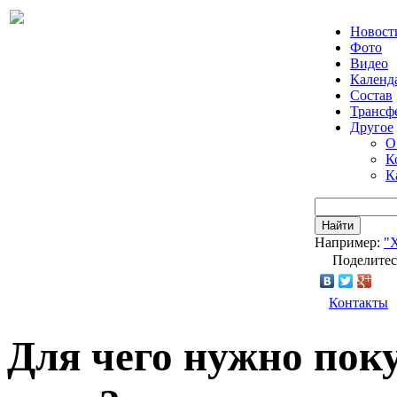
Новост
Фото
Видео
Календ
Состав
Трансф
Другое
О
К
К
Найти
Например:
"
Поделитес
Контакты
Для чего нужно пок