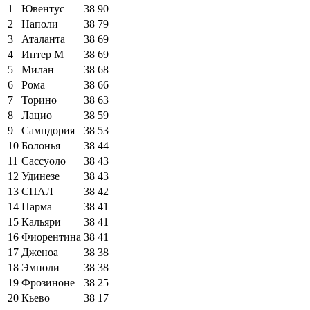
1
Ювентус
38
90
2
Наполи
38
79
3
Аталанта
38
69
4
Интер М
38
69
5
Милан
38
68
6
Рома
38
66
7
Торино
38
63
8
Лацио
38
59
9
Сампдория
38
53
10
Болонья
38
44
11
Сассуоло
38
43
12
Удинезе
38
43
13
СПАЛ
38
42
14
Парма
38
41
15
Кальяри
38
41
16
Фиорентина
38
41
17
Дженоа
38
38
18
Эмполи
38
38
19
Фрозиноне
38
25
20
Кьево
38
17