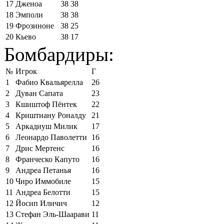
17
Дженоа
38
38
18
Эмполи
38
38
19
Фрозиноне
38
25
20
Кьево
38
17
Бомбардиры:
№
Игрок
Г
1
Фабио Квальярелла
26
2
Дуван Сапата
23
3
Кшиштоф Пёнтек
22
4
Криштиану Роналду
21
5
Аркадиуш Милик
17
6
Леонардо Паволетти
16
7
Дрис Мертенс
16
8
Франческо Капуто
16
9
Андреа Петанья
16
10
Чиро Иммобиле
15
11
Андреа Белотти
15
12
Йосип Иличич
12
13
Стефан Эль-Шаарави
11