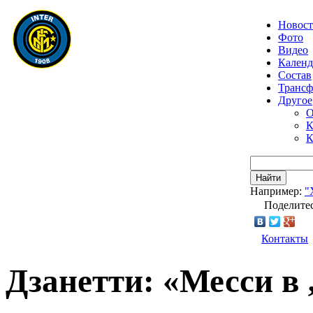
Новос
Фото
Видео
Календ
Состав
Транс
Другое
О
К
К
Найти
Например:
"
Поделитес
Контакты
Дзанетти: «Месси в