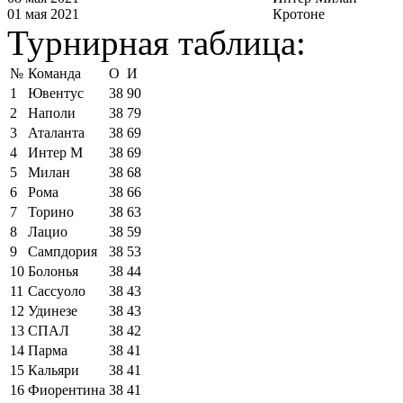
01 мая 2021
Кротоне
Турнирная таблица:
№
Команда
О
И
1
Ювентус
38
90
2
Наполи
38
79
3
Аталанта
38
69
4
Интер М
38
69
5
Милан
38
68
6
Рома
38
66
7
Торино
38
63
8
Лацио
38
59
9
Сампдория
38
53
10
Болонья
38
44
11
Сассуоло
38
43
12
Удинезе
38
43
13
СПАЛ
38
42
14
Парма
38
41
15
Кальяри
38
41
16
Фиорентина
38
41