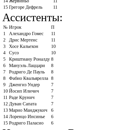
14
Жервиньо
11
15
Грегоре Дефрель
11
Ассистенты:
№
Игрок
П
1
Алехандро Гомес
11
2
Дрис Мертенс
11
3
Хосе Кальехон
10
4
Сусо
10
5
Криштиану Роналду
8
6
Мануэль Лаццари
8
7
Родриго Де Пауль
8
8
Фабио Квальярелла
8
9
Дженгиз Ундер
7
10
Йосип Иличич
7
11
Раде Крунич
7
12
Дуван Сапата
7
13
Марио Манджукич
6
14
Лоренцо Инсинье
6
15
Родриго Паласио
6