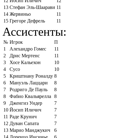
12
Йосип Иличич
12
13
Стефан Эль-Шаарави
11
14
Жервиньо
11
15
Грегоре Дефрель
11
Ассистенты:
№
Игрок
П
1
Алехандро Гомес
11
2
Дрис Мертенс
11
3
Хосе Кальехон
10
4
Сусо
10
5
Криштиану Роналду
8
6
Мануэль Лаццари
8
7
Родриго Де Пауль
8
8
Фабио Квальярелла
8
9
Дженгиз Ундер
7
10
Йосип Иличич
7
11
Раде Крунич
7
12
Дуван Сапата
7
13
Марио Манджукич
6
14
Лоренцо Инсинье
6