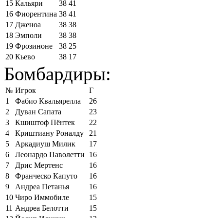
15
Кальяри
38
41
16
Фиорентина
38
41
17
Дженоа
38
38
18
Эмполи
38
38
19
Фрозиноне
38
25
20
Кьево
38
17
Бомбардиры:
№
Игрок
Г
1
Фабио Квальярелла
26
2
Дуван Сапата
23
3
Кшиштоф Пёнтек
22
4
Криштиану Роналду
21
5
Аркадиуш Милик
17
6
Леонардо Паволетти
16
7
Дрис Мертенс
16
8
Франческо Капуто
16
9
Андреа Петанья
16
10
Чиро Иммобиле
15
11
Андреа Белотти
15