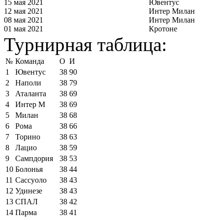
15 мая 2021
Ювентус
12 мая 2021
Интер Милан
08 мая 2021
Интер Милан
01 мая 2021
Кротоне
Турнирная таблица:
№
Команда
О
И
1
Ювентус
38
90
2
Наполи
38
79
3
Аталанта
38
69
4
Интер М
38
69
5
Милан
38
68
6
Рома
38
66
7
Торино
38
63
8
Лацио
38
59
9
Сампдория
38
53
10
Болонья
38
44
11
Сассуоло
38
43
12
Удинезе
38
43
13
СПАЛ
38
42
14
Парма
38
41