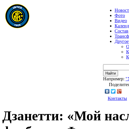
Новос
Фото
Видео
Календ
Состав
Транс
Другое
О
К
К
Найти
Например:
"
Поделитес
Контакты
Дзанетти: «Мой нас