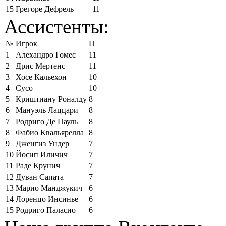
15
Грегоре Дефрель
11
Ассистенты:
№
Игрок
П
1
Алехандро Гомес
11
2
Дрис Мертенс
11
3
Хосе Кальехон
10
4
Сусо
10
5
Криштиану Роналду
8
6
Мануэль Лаццари
8
7
Родриго Де Пауль
8
8
Фабио Квальярелла
8
9
Дженгиз Ундер
7
10
Йосип Иличич
7
11
Раде Крунич
7
12
Дуван Сапата
7
13
Марио Манджукич
6
14
Лоренцо Инсинье
6
15
Родриго Паласио
6