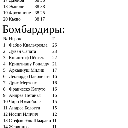
17
Дженоа
38
38
18
Эмполи
38
38
19
Фрозиноне
38
25
20
Кьево
38
17
Бомбардиры:
№
Игрок
Г
1
Фабио Квальярелла
26
2
Дуван Сапата
23
3
Кшиштоф Пёнтек
22
4
Криштиану Роналду
21
5
Аркадиуш Милик
17
6
Леонардо Паволетти
16
7
Дрис Мертенс
16
8
Франческо Капуто
16
9
Андреа Петанья
16
10
Чиро Иммобиле
15
11
Андреа Белотти
15
12
Йосип Иличич
12
13
Стефан Эль-Шаарави
11
14
Жервиньо
11