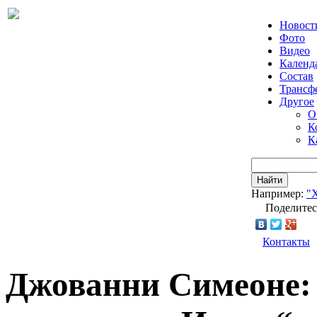
Новост
Фото
Видео
Календ
Состав
Трансф
Другое
О
К
К
Найти
Например:
"
Поделитес
Контакты
Джованни Симеоне: