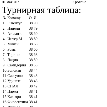
01 мая 2021
Кротоне
Турнирная таблица:
№
Команда
О
И
1
Ювентус
38
90
2
Наполи
38
79
3
Аталанта
38
69
4
Интер М
38
69
5
Милан
38
68
6
Рома
38
66
7
Торино
38
63
8
Лацио
38
59
9
Сампдория
38
53
10
Болонья
38
44
11
Сассуоло
38
43
12
Удинезе
38
43
13
СПАЛ
38
42
14
Парма
38
41
15
Кальяри
38
41
16
Фиорентина
38
41