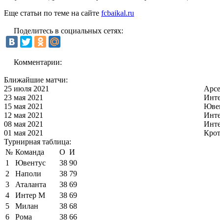
Еще статьи по теме на сайте
fcbaikal.ru
Поделитесь в социальных сетях:
Комментарии:
Ближайшие матчи:
25 июля 2021
Арс
23 мая 2021
Инт
15 мая 2021
Юве
12 мая 2021
Инт
08 мая 2021
Инт
01 мая 2021
Кро
Турнирная таблица:
№
Команда
О
И
1
Ювентус
38
90
2
Наполи
38
79
3
Аталанта
38
69
4
Интер М
38
69
5
Милан
38
68
6
Рома
38
66