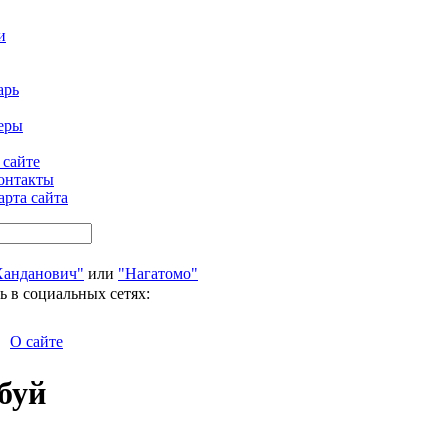
и
арь
еры
 сайте
онтакты
арта сайта
Ханданович"
или
"Нагатомо"
ь в социальных сетях:
О сайте
буй