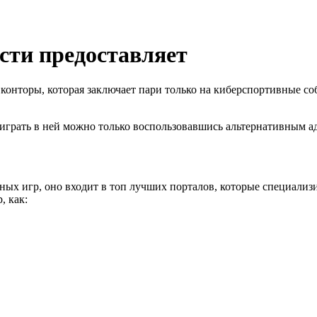
сти предоставляет
конторы, которая заключает пари только на киберспортивные соб
играть в ней можно только воспользовавшись альтернативным ад
ных игр, оно входит в топ лучших порталов, которые специализ
, как: