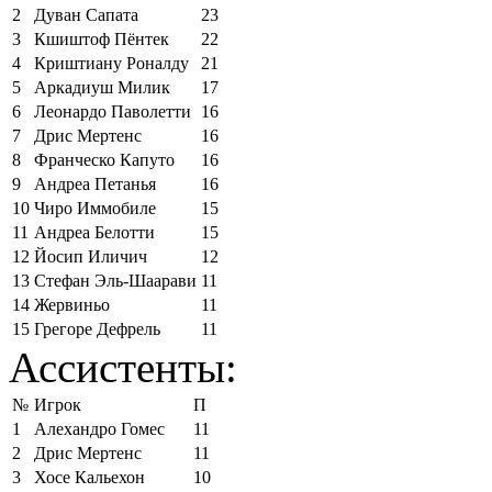
2
Дуван Сапата
23
3
Кшиштоф Пёнтек
22
4
Криштиану Роналду
21
5
Аркадиуш Милик
17
6
Леонардо Паволетти
16
7
Дрис Мертенс
16
8
Франческо Капуто
16
9
Андреа Петанья
16
10
Чиро Иммобиле
15
11
Андреа Белотти
15
12
Йосип Иличич
12
13
Стефан Эль-Шаарави
11
14
Жервиньо
11
15
Грегоре Дефрель
11
Ассистенты:
№
Игрок
П
1
Алехандро Гомес
11
2
Дрис Мертенс
11
3
Хосе Кальехон
10