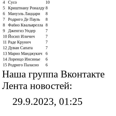
4
Сусо
10
5
Криштиану Роналду
8
6
Мануэль Лаццари
8
7
Родриго Де Пауль
8
8
Фабио Квальярелла
8
9
Дженгиз Ундер
7
10
Йосип Иличич
7
11
Раде Крунич
7
12
Дуван Сапата
7
13
Марио Манджукич
6
14
Лоренцо Инсинье
6
15
Родриго Паласио
6
Наша группа Вконтакте
Лента новостей:
29.9.2023, 01:25