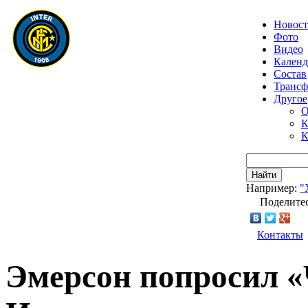
Новос
Фото
Видео
Календ
Состав
Транс
Другое
О
К
К
Найти
Например:
"
Поделитес
Контакты
Эмерсон попросил «Ч