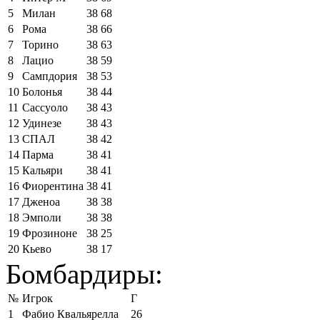
5
Милан
38
68
6
Рома
38
66
7
Торино
38
63
8
Лацио
38
59
9
Сампдория
38
53
10
Болонья
38
44
11
Сассуоло
38
43
12
Удинезе
38
43
13
СПАЛ
38
42
14
Парма
38
41
15
Кальяри
38
41
16
Фиорентина
38
41
17
Дженоа
38
38
18
Эмполи
38
38
19
Фрозиноне
38
25
20
Кьево
38
17
Бомбардиры:
№
Игрок
Г
1
Фабио Квальярелла
26