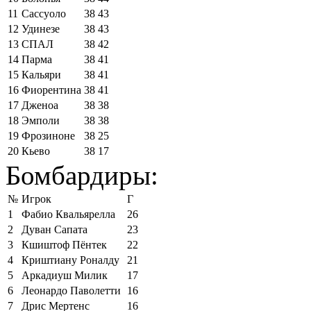
11
Сассуоло
38
43
12
Удинезе
38
43
13
СПАЛ
38
42
14
Парма
38
41
15
Кальяри
38
41
16
Фиорентина
38
41
17
Дженоа
38
38
18
Эмполи
38
38
19
Фрозиноне
38
25
20
Кьево
38
17
Бомбардиры:
№
Игрок
Г
1
Фабио Квальярелла
26
2
Дуван Сапата
23
3
Кшиштоф Пёнтек
22
4
Криштиану Роналду
21
5
Аркадиуш Милик
17
6
Леонардо Паволетти
16
7
Дрис Мертенс
16