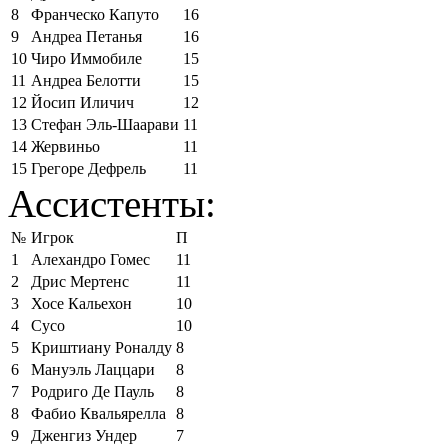
8
Франческо Капуто
16
9
Андреа Петанья
16
10
Чиро Иммобиле
15
11
Андреа Белотти
15
12
Йосип Иличич
12
13
Стефан Эль-Шаарави
11
14
Жервиньо
11
15
Грегоре Дефрель
11
Ассистенты:
№
Игрок
П
1
Алехандро Гомес
11
2
Дрис Мертенс
11
3
Хосе Кальехон
10
4
Сусо
10
5
Криштиану Роналду
8
6
Мануэль Лаццари
8
7
Родриго Де Пауль
8
8
Фабио Квальярелла
8
9
Дженгиз Ундер
7