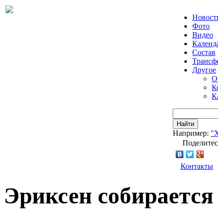
Новост
Фото
Видео
Календ
Состав
Трансф
Другое
О
К
К
Найти
Например:
"
Поделитес
Контакты
Эриксен собирается