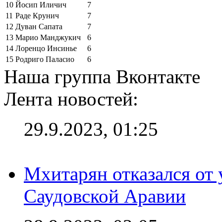
10
Йосип Иличич
7
11
Раде Крунич
7
12
Дуван Сапата
7
13
Марио Манджукич
6
14
Лоренцо Инсинье
6
15
Родриго Паласио
6
Наша группа Вконтакте
Лента новостей:
29.9.2023, 01:25
Мхитарян отказался от 
Саудовской Аравии