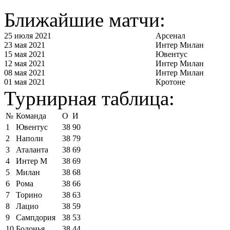
Ближайшие матчи:
25 июля 2021
Арсенал
23 мая 2021
Интер Милан
15 мая 2021
Ювентус
12 мая 2021
Интер Милан
08 мая 2021
Интер Милан
01 мая 2021
Кротоне
Турнирная таблица:
№
Команда
О
И
1
Ювентус
38
90
2
Наполи
38
79
3
Аталанта
38
69
4
Интер М
38
69
5
Милан
38
68
6
Рома
38
66
7
Торино
38
63
8
Лацио
38
59
9
Сампдория
38
53
10
Болонья
38
44