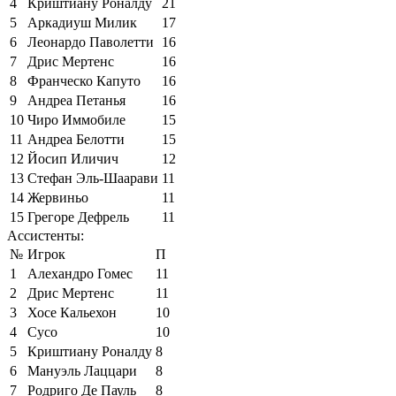
4
Криштиану Роналду
21
5
Аркадиуш Милик
17
6
Леонардо Паволетти
16
7
Дрис Мертенс
16
8
Франческо Капуто
16
9
Андреа Петанья
16
10
Чиро Иммобиле
15
11
Андреа Белотти
15
12
Йосип Иличич
12
13
Стефан Эль-Шаарави
11
14
Жервиньо
11
15
Грегоре Дефрель
11
Ассистенты:
№
Игрок
П
1
Алехандро Гомес
11
2
Дрис Мертенс
11
3
Хосе Кальехон
10
4
Сусо
10
5
Криштиану Роналду
8
6
Мануэль Лаццари
8
7
Родриго Де Пауль
8