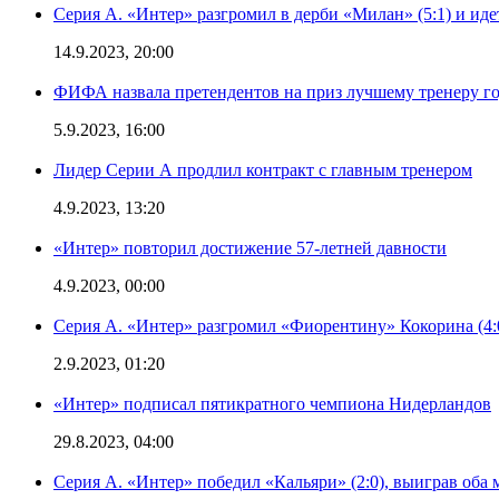
Серия А. «Интер» разгромил в дерби «Милан» (5:1) и иде
14.9.2023, 20:00
ФИФА назвала претендентов на приз лучшему тренеру г
5.9.2023, 16:00
Лидер Серии А продлил контракт с главным тренером
4.9.2023, 13:20
«Интер» повторил достижение 57-летней давности
4.9.2023, 00:00
Серия А. «Интер» разгромил «Фиорентину» Кокорина (4:
2.9.2023, 01:20
«Интер» подписал пятикратного чемпиона Нидерландов
29.8.2023, 04:00
Серия А. «Интер» победил «Кальяри» (2:0), выиграв оба 