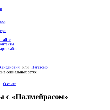
ти
арь
феры
 сайте
онтакты
арта сайта
Ханданович"
или
"Нагатомо"
ь в социальных сетях:
О сайте
ы с «Палмейрасом»