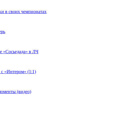
чки в своих чемпионатах
ерь
че «Сосьедада» в ЛЧ
 с «Интером» (1:1)
моменты (видео)