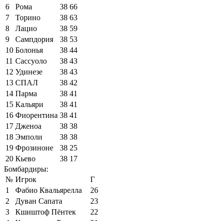
6
Рома
38
66
7
Торино
38
63
8
Лацио
38
59
9
Сампдория
38
53
10
Болонья
38
44
11
Сассуоло
38
43
12
Удинезе
38
43
13
СПАЛ
38
42
14
Парма
38
41
15
Кальяри
38
41
16
Фиорентина
38
41
17
Дженоа
38
38
18
Эмполи
38
38
19
Фрозиноне
38
25
20
Кьево
38
17
Бомбардиры:
№
Игрок
Г
1
Фабио Квальярелла
26
2
Дуван Сапата
23
3
Кшиштоф Пёнтек
22