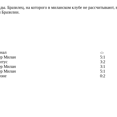
ы. Бразилец, на которого в миланском клубе не рассчитывают, 
я Бразилии.
енал
-:-
ер Милан
5:1
нтус
3:2
ер Милан
3:1
ер Милан
5:1
тоне
0:2