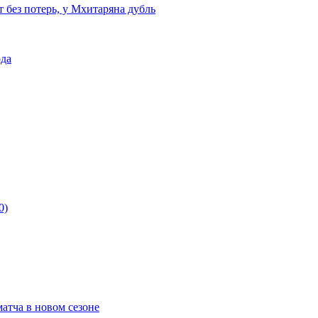
т без потерь, у Мхитаряна дубль
ода
0)
матча в новом сезоне