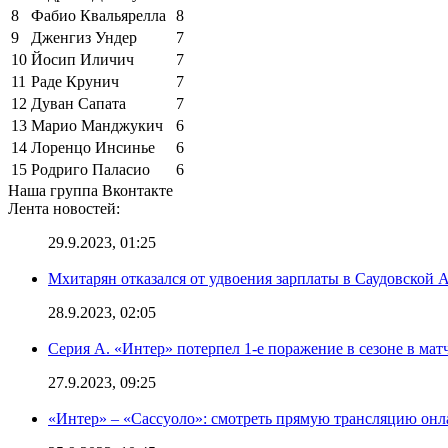
8
Фабио Квальярелла
8
9
Дженгиз Ундер
7
10
Йосип Иличич
7
11
Раде Крунич
7
12
Дуван Сапата
7
13
Марио Манджукич
6
14
Лоренцо Инсинье
6
15
Родриго Паласио
6
Наша группа Вконтакте
Лента новостей:
29.9.2023, 01:25
Мхитарян отказался от удвоения зарплаты в Саудовской 
28.9.2023, 02:05
Серия А. «Интер» потерпел 1-е поражение в сезоне в матч
27.9.2023, 09:25
«Интер» – «Сассуоло»: смотреть прямую трансляцию онла