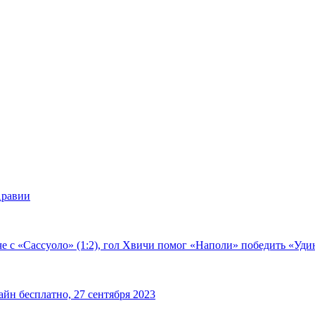
Аравии
е с «Сассуоло» (1:2), гол Хвичи помог «Наполи» победить «Удин
йн бесплатно, 27 сентября 2023