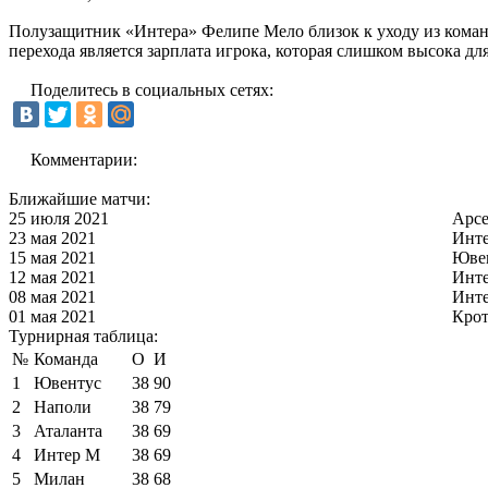
Полузащитник «Интера» Фелипе Мело близок к уходу из команд
перехода является зарплата игрока, которая слишком высока дл
Поделитесь в социальных сетях:
Комментарии:
Ближайшие матчи:
25 июля 2021
Арс
23 мая 2021
Инт
15 мая 2021
Юве
12 мая 2021
Инт
08 мая 2021
Инт
01 мая 2021
Кро
Турнирная таблица:
№
Команда
О
И
1
Ювентус
38
90
2
Наполи
38
79
3
Аталанта
38
69
4
Интер М
38
69
5
Милан
38
68