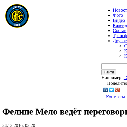
Новос
Фото
Видео
Календ
Состав
Транс
Другое
О
К
К
Найти
Например:
"
Поделитес
Контакты
Фелипе Мело ведёт переговор
24.12.2016, 02:20