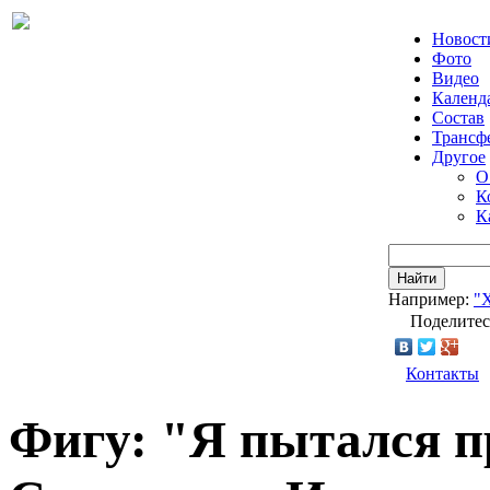
Новост
Фото
Видео
Календ
Состав
Трансф
Другое
О
К
К
Найти
Например:
"
Поделитес
Контакты
Фигу: "Я пытался п