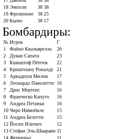
17
Дженоа
38
38
18
Эмполи
38
38
19
Фрозиноне
38
25
20
Кьево
38
17
Бомбардиры:
№
Игрок
Г
1
Фабио Квальярелла
26
2
Дуван Сапата
23
3
Кшиштоф Пёнтек
22
4
Криштиану Роналду
21
5
Аркадиуш Милик
17
6
Леонардо Паволетти
16
7
Дрис Мертенс
16
8
Франческо Капуто
16
9
Андреа Петанья
16
10
Чиро Иммобиле
15
11
Андреа Белотти
15
12
Йосип Иличич
12
13
Стефан Эль-Шаарави
11
14
Жервиньо
11