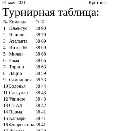
01 мая 2021
Кротоне
Турнирная таблица:
№
Команда
О
И
1
Ювентус
38
90
2
Наполи
38
79
3
Аталанта
38
69
4
Интер М
38
69
5
Милан
38
68
6
Рома
38
66
7
Торино
38
63
8
Лацио
38
59
9
Сампдория
38
53
10
Болонья
38
44
11
Сассуоло
38
43
12
Удинезе
38
43
13
СПАЛ
38
42
14
Парма
38
41
15
Кальяри
38
41
16
Фиорентина
38
41