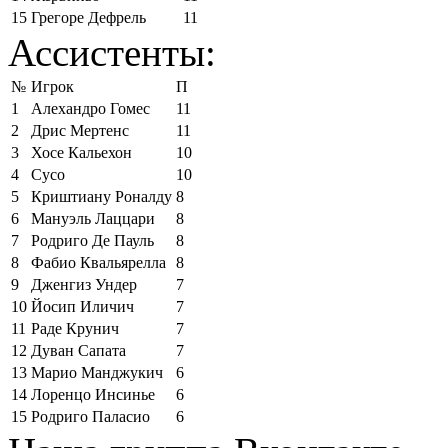
15
Грегоре Дефрель
11
Ассистенты:
№
Игрок
П
1
Алехандро Гомес
11
2
Дрис Мертенс
11
3
Хосе Кальехон
10
4
Сусо
10
5
Криштиану Роналду
8
6
Мануэль Лаццари
8
7
Родриго Де Пауль
8
8
Фабио Квальярелла
8
9
Дженгиз Ундер
7
10
Йосип Иличич
7
11
Раде Крунич
7
12
Дуван Сапата
7
13
Марио Манджукич
6
14
Лоренцо Инсинье
6
15
Родриго Паласио
6