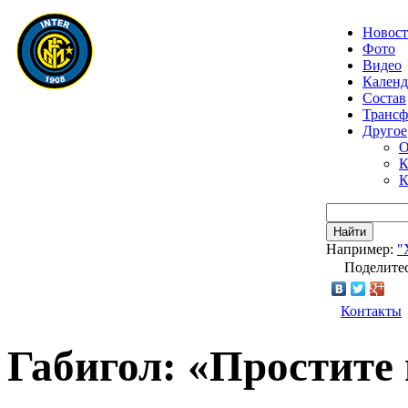
Новос
Фото
Видео
Календ
Состав
Транс
Другое
О
К
К
Найти
Например:
"
Поделитес
Контакты
Габигол: «Простите