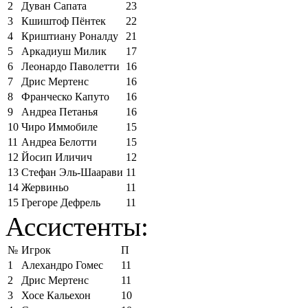
2
Дуван Сапата
23
3
Кшиштоф Пёнтек
22
4
Криштиану Роналду
21
5
Аркадиуш Милик
17
6
Леонардо Паволетти
16
7
Дрис Мертенс
16
8
Франческо Капуто
16
9
Андреа Петанья
16
10
Чиро Иммобиле
15
11
Андреа Белотти
15
12
Йосип Иличич
12
13
Стефан Эль-Шаарави
11
14
Жервиньо
11
15
Грегоре Дефрель
11
Ассистенты:
№
Игрок
П
1
Алехандро Гомес
11
2
Дрис Мертенс
11
3
Хосе Кальехон
10