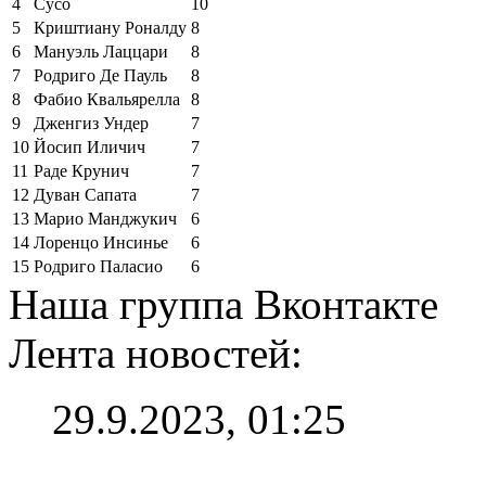
4
Сусо
10
5
Криштиану Роналду
8
6
Мануэль Лаццари
8
7
Родриго Де Пауль
8
8
Фабио Квальярелла
8
9
Дженгиз Ундер
7
10
Йосип Иличич
7
11
Раде Крунич
7
12
Дуван Сапата
7
13
Марио Манджукич
6
14
Лоренцо Инсинье
6
15
Родриго Паласио
6
Наша группа Вконтакте
Лента новостей:
29.9.2023, 01:25