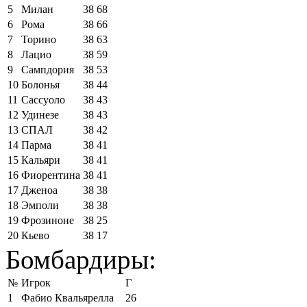
5
Милан
38
68
6
Рома
38
66
7
Торино
38
63
8
Лацио
38
59
9
Сампдория
38
53
10
Болонья
38
44
11
Сассуоло
38
43
12
Удинезе
38
43
13
СПАЛ
38
42
14
Парма
38
41
15
Кальяри
38
41
16
Фиорентина
38
41
17
Дженоа
38
38
18
Эмполи
38
38
19
Фрозиноне
38
25
20
Кьево
38
17
Бомбардиры:
№
Игрок
Г
1
Фабио Квальярелла
26