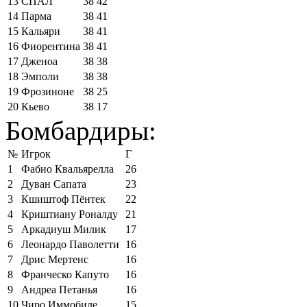
13
СПАЛ
38
42
14
Парма
38
41
15
Кальяри
38
41
16
Фиорентина
38
41
17
Дженоа
38
38
18
Эмполи
38
38
19
Фрозиноне
38
25
20
Кьево
38
17
Бомбардиры:
№
Игрок
Г
1
Фабио Квальярелла
26
2
Дуван Сапата
23
3
Кшиштоф Пёнтек
22
4
Криштиану Роналду
21
5
Аркадиуш Милик
17
6
Леонардо Паволетти
16
7
Дрис Мертенс
16
8
Франческо Капуто
16
9
Андреа Петанья
16
10
Чиро Иммобиле
15