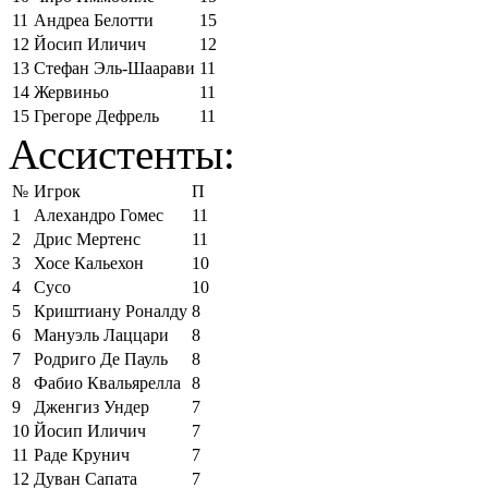
11
Андреа Белотти
15
12
Йосип Иличич
12
13
Стефан Эль-Шаарави
11
14
Жервиньо
11
15
Грегоре Дефрель
11
Ассистенты:
№
Игрок
П
1
Алехандро Гомес
11
2
Дрис Мертенс
11
3
Хосе Кальехон
10
4
Сусо
10
5
Криштиану Роналду
8
6
Мануэль Лаццари
8
7
Родриго Де Пауль
8
8
Фабио Квальярелла
8
9
Дженгиз Ундер
7
10
Йосип Иличич
7
11
Раде Крунич
7
12
Дуван Сапата
7