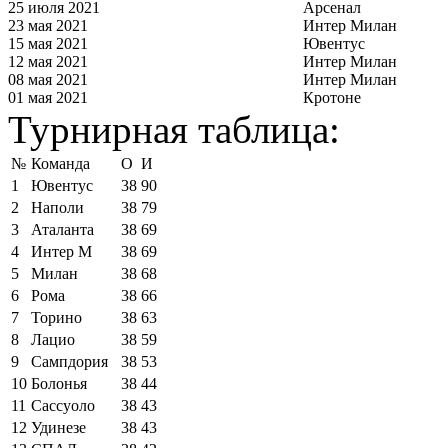
25 июля 2021
Арсенал
23 мая 2021
Интер Милан
15 мая 2021
Ювентус
12 мая 2021
Интер Милан
08 мая 2021
Интер Милан
01 мая 2021
Кротоне
Турнирная таблица:
№
Команда
О
И
1
Ювентус
38
90
2
Наполи
38
79
3
Аталанта
38
69
4
Интер М
38
69
5
Милан
38
68
6
Рома
38
66
7
Торино
38
63
8
Лацио
38
59
9
Сампдория
38
53
10
Болонья
38
44
11
Сассуоло
38
43
12
Удинезе
38
43