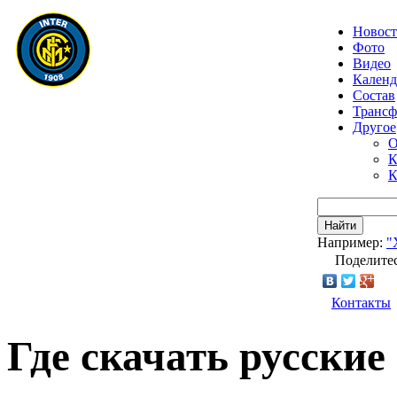
Новос
Фото
Видео
Календ
Состав
Транс
Другое
О
К
К
Найти
Например:
"
Поделитес
Контакты
Где скачать русские