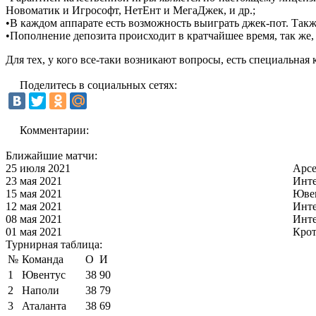
Новоматик и Игрософт, НетЕнт и МегаДжек, и др.;
•В каждом аппарате есть возможность выиграть джек-пот. Такж
•Пополнение депозита происходит в кратчайшее время, так же,
Для тех, у кого все-таки возникают вопросы, есть специальная
Поделитесь в социальных сетях:
Комментарии:
Ближайшие матчи:
25 июля 2021
Арс
23 мая 2021
Инт
15 мая 2021
Юве
12 мая 2021
Инт
08 мая 2021
Инт
01 мая 2021
Кро
Турнирная таблица:
№
Команда
О
И
1
Ювентус
38
90
2
Наполи
38
79
3
Аталанта
38
69