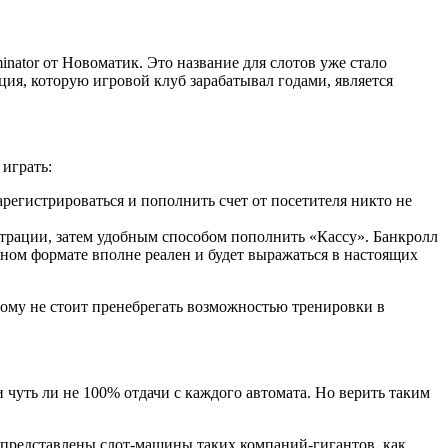
nator от Новоматик. Это название для слотов уже стало
ия, которую игровой клуб зарабатывал годами, является
играть:
регистрироваться и пополнить счет от посетителя никто не
истрации, затем удобным способом пополнить «Кассу». Банкролл
нном формате вполне реален и будет выражаться в настоящих
отому не стоит пренебрегать возможностью тренировки в
 чуть ли не 100% отдачи с каждого автомата. Но верить таким
 представлены слот-машины таких компаний-гигантов, как