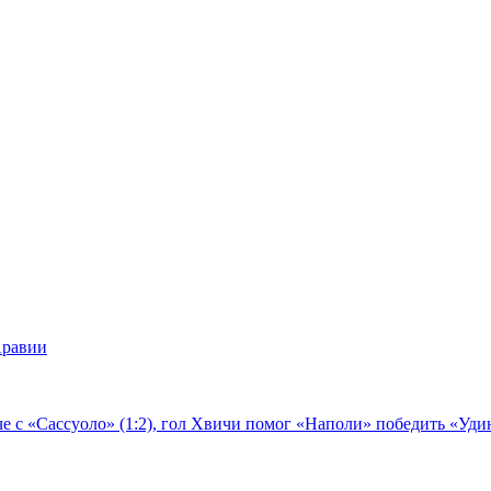
Аравии
е с «Сассуоло» (1:2), гол Хвичи помог «Наполи» победить «Удин