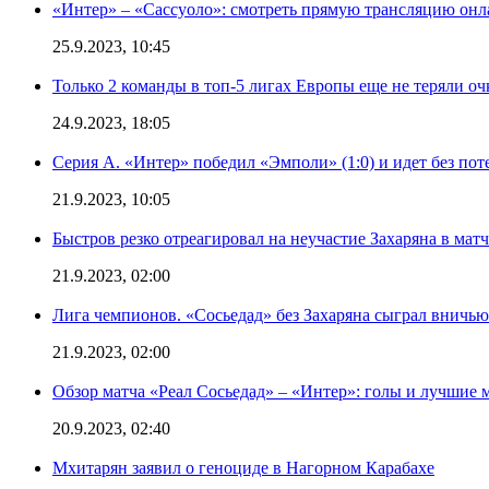
«Интер» – «Сассуоло»: смотреть прямую трансляцию онла
25.9.2023, 10:45
Только 2 команды в топ-5 лигах Европы еще не теряли о
24.9.2023, 18:05
Серия А. «Интер» победил «Эмполи» (1:0) и идет без пот
21.9.2023, 10:05
Быстров резко отреагировал на неучастие Захаряна в мат
21.9.2023, 02:00
Лига чемпионов. «Сосьедад» без Захаряна сыграл вничью
21.9.2023, 02:00
Обзор матча «Реал Сосьедад» – «Интер»: голы и лучшие 
20.9.2023, 02:40
Мхитарян заявил о геноциде в Нагорном Карабахе