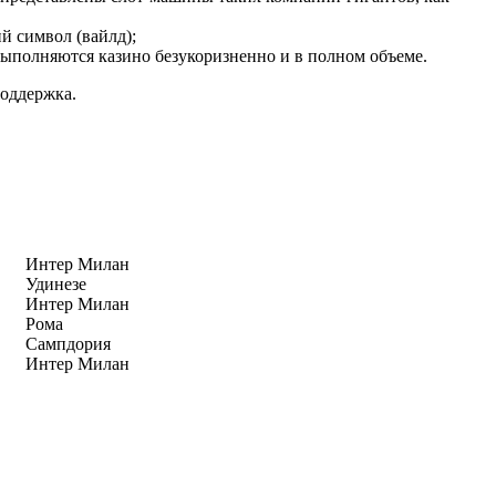
й символ (вайлд);
 выполняются казино безукоризненно и в полном объеме.
поддержка.
Интер Милан
Удинезе
Интер Милан
Рома
Сампдория
Интер Милан