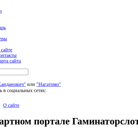
и
арь
еры
 сайте
онтакты
арта сайта
Ханданович"
или
"Нагатомо"
ь в социальных сетях:
О сайте
зартном портале Гаминаторсло