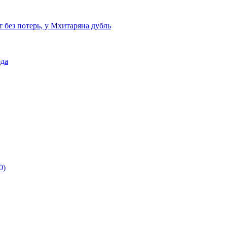
т без потерь, у Мхитаряна дубль
ода
0)