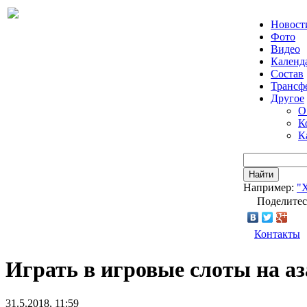
Новост
Фото
Видео
Календ
Состав
Трансф
Другое
О
К
К
Найти
Например:
"
Поделитес
Контакты
Играть в игровые слоты на а
31.5.2018, 11:59