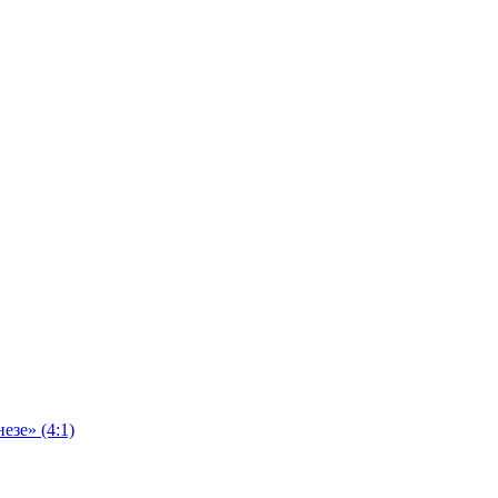
езе» (4:1)