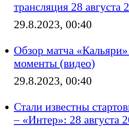
трансляция 28 августа 
29.8.2023, 00:40
Обзор матча «Кальяри»
моменты (видео)
29.8.2023, 00:40
Стали известны стартов
– «Интер»: 28 августа 