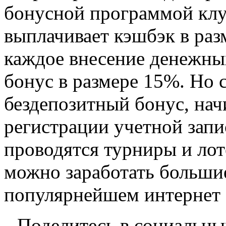
бонусной программой клу
выплачивает кэшбэк в раз
каждое внесение денежных
бонус в размере 15%. Но 
бездепозитный бонус, нач
регистрации учетной запи
проводятся турниры и лот
можно заработать большие
популярнейшем интернет з
Поделитесь в социальны