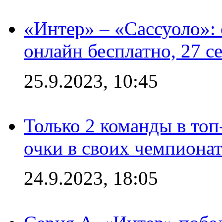
«Интер» – «Сассуоло»:
онлайн бесплатно, 27 с
25.9.2023, 10:45
Только 2 команды в топ
очки в своих чемпиона
24.9.2023, 18:05