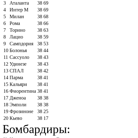
3
Аталанта
38
69
4
Интер М
38
69
5
Милан
38
68
6
Рома
38
66
7
Торино
38
63
8
Лацио
38
59
9
Сампдория
38
53
10
Болонья
38
44
11
Сассуоло
38
43
12
Удинезе
38
43
13
СПАЛ
38
42
14
Парма
38
41
15
Кальяри
38
41
16
Фиорентина
38
41
17
Дженоа
38
38
18
Эмполи
38
38
19
Фрозиноне
38
25
20
Кьево
38
17
Бомбардиры: