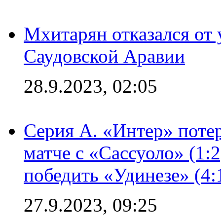
Мхитарян отказался от 
Саудовской Аравии
28.9.2023, 02:05
Серия А. «Интер» потер
матче с «Сассуоло» (1:
победить «Удинезе» (4:
27.9.2023, 09:25