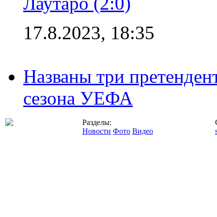
Лаутаро (2:0)
17.8.2023, 18:35
Названы три претенден
сезона УЕФА
Разделы:
Новости
Фото
Видео