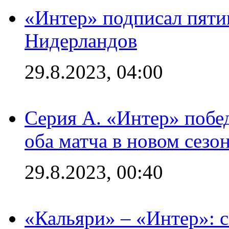
«Интер» подписал пяти
Нидерландов
29.8.2023, 04:00
Серия А. «Интер» побед
оба матча в новом сезо
29.8.2023, 00:40
«Кальяри» – «Интер»: с