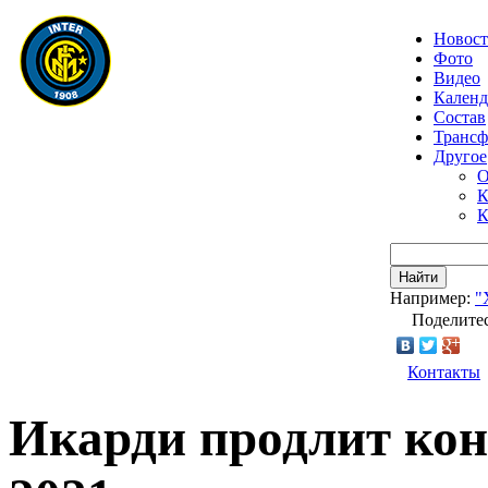
Новос
Фото
Видео
Календ
Состав
Транс
Другое
О
К
К
Найти
Например:
"
Поделитес
Контакты
Икарди продлит кон