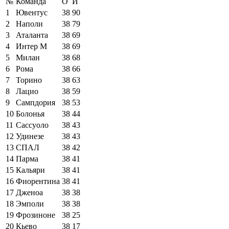
№
Команда
О
И
1
Ювентус
38
90
2
Наполи
38
79
3
Аталанта
38
69
4
Интер М
38
69
5
Милан
38
68
6
Рома
38
66
7
Торино
38
63
8
Лацио
38
59
9
Сампдория
38
53
10
Болонья
38
44
11
Сассуоло
38
43
12
Удинезе
38
43
13
СПАЛ
38
42
14
Парма
38
41
15
Кальяри
38
41
16
Фиорентина
38
41
17
Дженоа
38
38
18
Эмполи
38
38
19
Фрозиноне
38
25
20
Кьево
38
17