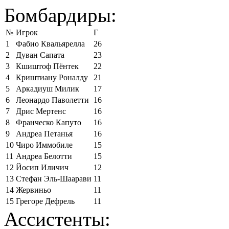
Бомбардиры:
№
Игрок
Г
1
Фабио Квальярелла
26
2
Дуван Сапата
23
3
Кшиштоф Пёнтек
22
4
Криштиану Роналду
21
5
Аркадиуш Милик
17
6
Леонардо Паволетти
16
7
Дрис Мертенс
16
8
Франческо Капуто
16
9
Андреа Петанья
16
10
Чиро Иммобиле
15
11
Андреа Белотти
15
12
Йосип Иличич
12
13
Стефан Эль-Шаарави
11
14
Жервиньо
11
15
Грегоре Дефрель
11
Ассистенты: