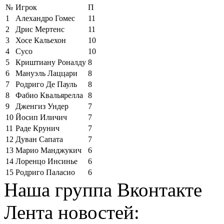
№
Игрок
П
1
Алехандро Гомес
11
2
Дрис Мертенс
11
3
Хосе Кальехон
10
4
Сусо
10
5
Криштиану Роналду
8
6
Мануэль Лаццари
8
7
Родриго Де Пауль
8
8
Фабио Квальярелла
8
9
Дженгиз Ундер
7
10
Йосип Иличич
7
11
Раде Крунич
7
12
Дуван Сапата
7
13
Марио Манджукич
6
14
Лоренцо Инсинье
6
15
Родриго Паласио
6
Наша группа Вконтакте
Лента новостей: