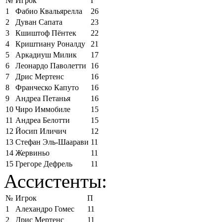
№
Игрок
Г
1
Фабио Квальярелла
26
2
Дуван Сапата
23
3
Кшиштоф Пёнтек
22
4
Криштиану Роналду
21
5
Аркадиуш Милик
17
6
Леонардо Паволетти
16
7
Дрис Мертенс
16
8
Франческо Капуто
16
9
Андреа Петанья
16
10
Чиро Иммобиле
15
11
Андреа Белотти
15
12
Йосип Иличич
12
13
Стефан Эль-Шаарави
11
14
Жервиньо
11
15
Грегоре Дефрель
11
Ассистенты:
№
Игрок
П
1
Алехандро Гомес
11
2
Дрис Мертенс
11