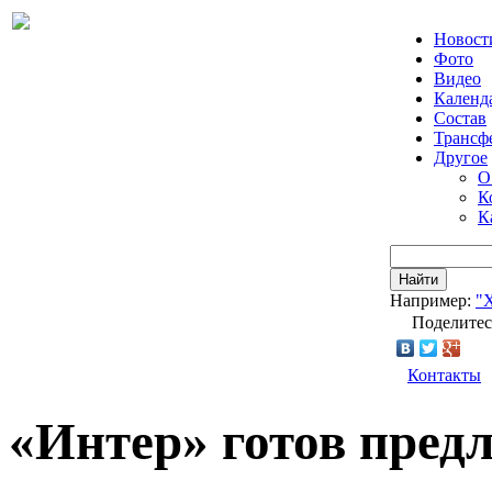
Новост
Фото
Видео
Календ
Состав
Трансф
Другое
О
К
К
Найти
Например:
"
Поделитес
Контакты
«Интер» готов пред