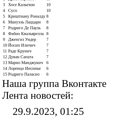
3
Хосе Кальехон
10
4
Сусо
10
5
Криштиану Роналду
8
6
Мануэль Лаццари
8
7
Родриго Де Пауль
8
8
Фабио Квальярелла
8
9
Дженгиз Ундер
7
10
Йосип Иличич
7
11
Раде Крунич
7
12
Дуван Сапата
7
13
Марио Манджукич
6
14
Лоренцо Инсинье
6
15
Родриго Паласио
6
Наша группа Вконтакте
Лента новостей:
29.9.2023, 01:25