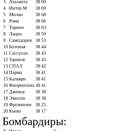
3
Аталанта
38
69
4
Интер М
38
69
5
Милан
38
68
6
Рома
38
66
7
Торино
38
63
8
Лацио
38
59
9
Сампдория
38
53
10
Болонья
38
44
11
Сассуоло
38
43
12
Удинезе
38
43
13
СПАЛ
38
42
14
Парма
38
41
15
Кальяри
38
41
16
Фиорентина
38
41
17
Дженоа
38
38
18
Эмполи
38
38
19
Фрозиноне
38
25
20
Кьево
38
17
Бомбардиры: