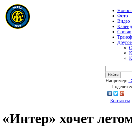
Новос
Фото
Видео
Календ
Состав
Транс
Другое
О
К
К
Найти
Например:
"
Поделитес
Контакты
«Интер» хочет лето