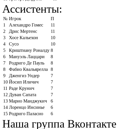
Ассистенты:
№
Игрок
П
1
Алехандро Гомес
11
2
Дрис Мертенс
11
3
Хосе Кальехон
10
4
Сусо
10
5
Криштиану Роналду
8
6
Мануэль Лаццари
8
7
Родриго Де Пауль
8
8
Фабио Квальярелла
8
9
Дженгиз Ундер
7
10
Йосип Иличич
7
11
Раде Крунич
7
12
Дуван Сапата
7
13
Марио Манджукич
6
14
Лоренцо Инсинье
6
15
Родриго Паласио
6
Наша группа Вконтакте