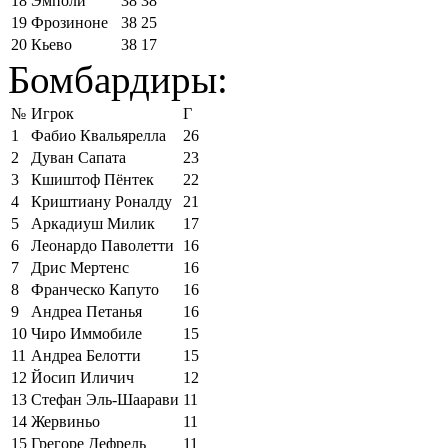
18
Эмполи
38
38
19
Фрозиноне
38
25
20
Кьево
38
17
Бомбардиры:
№
Игрок
Г
1
Фабио Квальярелла
26
2
Дуван Сапата
23
3
Кшиштоф Пёнтек
22
4
Криштиану Роналду
21
5
Аркадиуш Милик
17
6
Леонардо Паволетти
16
7
Дрис Мертенс
16
8
Франческо Капуто
16
9
Андреа Петанья
16
10
Чиро Иммобиле
15
11
Андреа Белотти
15
12
Йосип Иличич
12
13
Стефан Эль-Шаарави
11
14
Жервиньо
11
15
Грегоре Дефрель
11