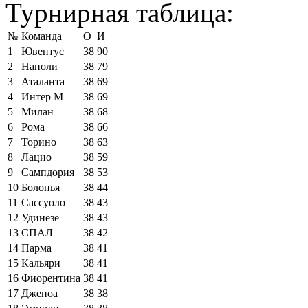
Турнирная таблица:
№
Команда
О
И
1
Ювентус
38
90
2
Наполи
38
79
3
Аталанта
38
69
4
Интер М
38
69
5
Милан
38
68
6
Рома
38
66
7
Торино
38
63
8
Лацио
38
59
9
Сампдория
38
53
10
Болонья
38
44
11
Сассуоло
38
43
12
Удинезе
38
43
13
СПАЛ
38
42
14
Парма
38
41
15
Кальяри
38
41
16
Фиорентина
38
41
17
Дженоа
38
38