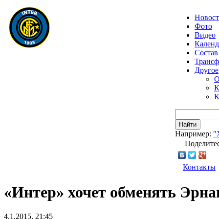
Новос
Фото
Видео
Календ
Состав
Транс
Другое
О
К
К
Найти
Например:
"
Поделитес
Контакты
«Интер» хочет обменять Эрна
4.1.2015, 21:45