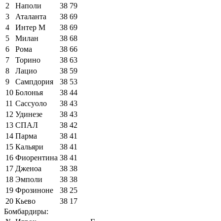
2
Наполи
38
79
3
Аталанта
38
69
4
Интер М
38
69
5
Милан
38
68
6
Рома
38
66
7
Торино
38
63
8
Лацио
38
59
9
Сампдория
38
53
10
Болонья
38
44
11
Сассуоло
38
43
12
Удинезе
38
43
13
СПАЛ
38
42
14
Парма
38
41
15
Кальяри
38
41
16
Фиорентина
38
41
17
Дженоа
38
38
18
Эмполи
38
38
19
Фрозиноне
38
25
20
Кьево
38
17
Бомбардиры: