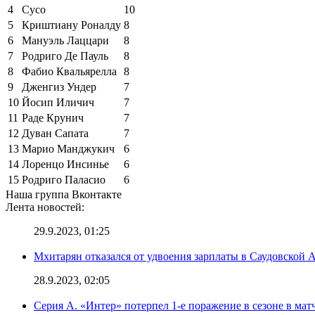
4
Сусо
10
5
Криштиану Роналду
8
6
Мануэль Лаццари
8
7
Родриго Де Пауль
8
8
Фабио Квальярелла
8
9
Дженгиз Ундер
7
10
Йосип Иличич
7
11
Раде Крунич
7
12
Дуван Сапата
7
13
Марио Манджукич
6
14
Лоренцо Инсинье
6
15
Родриго Паласио
6
Наша группа Вконтакте
Лента новостей:
29.9.2023, 01:25
Мхитарян отказался от удвоения зарплаты в Саудовской 
28.9.2023, 02:05
Серия А. «Интер» потерпел 1-е поражение в сезоне в матч