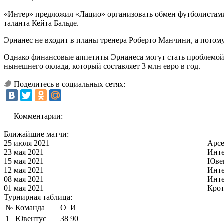
«Интер» предложил «Лацио» организовать обмен футболистами,
таланта Кейта Бальде.
Эрнанес не входит в планы тренера Роберто Манчини, а потому
Однако финансовые аппетиты Эрнанеса могут стать проблемой 
нынешнего оклада, который составляет 3 млн евро в год.
Поделитесь в социальных сетях:
Комментарии:
Ближайшие матчи:
25 июля 2021
Арс
23 мая 2021
Инт
15 мая 2021
Юве
12 мая 2021
Инт
08 мая 2021
Инт
01 мая 2021
Кро
Турнирная таблица:
№
Команда
О
И
1
Ювентус
38
90