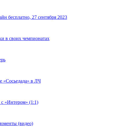
йн бесплатно, 27 сентября 2023
чки в своих чемпионатах
ерь
че «Сосьедада» в ЛЧ
 с «Интером» (1:1)
моменты (видео)