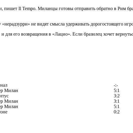
 пишет Il Tempo. Миланцы готовы отправить обратно в Рим бра
 «нерадзурри» не видят смысла удерживать дорогостоящего игрок
и для его возвращения в «Лацио». Если бразилец хочет вернуть
енал
-:-
ер Милан
5:1
нтус
3:2
ер Милан
3:1
ер Милан
5:1
тоне
0:2