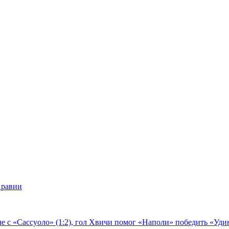
Аравии
е с «Сассуоло» (1:2), гол Хвичи помог «Наполи» победить «Удин