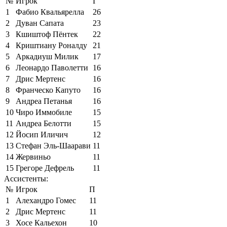
№
Игрок
Г
1
Фабио Квальярелла
26
2
Дуван Сапата
23
3
Кшиштоф Пёнтек
22
4
Криштиану Роналду
21
5
Аркадиуш Милик
17
6
Леонардо Паволетти
16
7
Дрис Мертенс
16
8
Франческо Капуто
16
9
Андреа Петанья
16
10
Чиро Иммобиле
15
11
Андреа Белотти
15
12
Йосип Иличич
12
13
Стефан Эль-Шаарави
11
14
Жервиньо
11
15
Грегоре Дефрель
11
Ассистенты:
№
Игрок
П
1
Алехандро Гомес
11
2
Дрис Мертенс
11
3
Хосе Кальехон
10