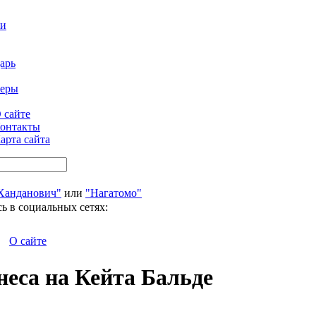
ти
арь
феры
 сайте
онтакты
арта сайта
Ханданович"
или
"Нагатомо"
ь в социальных сетях:
О сайте
неса на Кейта Бальде