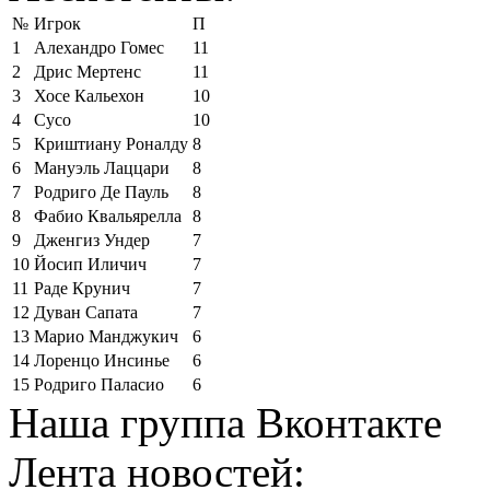
№
Игрок
П
1
Алехандро Гомес
11
2
Дрис Мертенс
11
3
Хосе Кальехон
10
4
Сусо
10
5
Криштиану Роналду
8
6
Мануэль Лаццари
8
7
Родриго Де Пауль
8
8
Фабио Квальярелла
8
9
Дженгиз Ундер
7
10
Йосип Иличич
7
11
Раде Крунич
7
12
Дуван Сапата
7
13
Марио Манджукич
6
14
Лоренцо Инсинье
6
15
Родриго Паласио
6
Наша группа Вконтакте
Лента новостей: