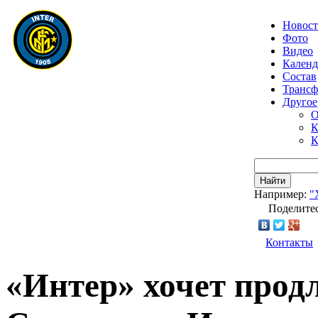
Новос
Фото
Видео
Календ
Состав
Транс
Другое
О
К
К
Найти
Например:
"
Поделитес
Контакты
«Интер» хочет прод