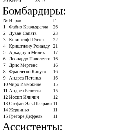
20
Кьево
38
17
Бомбардиры:
№
Игрок
Г
1
Фабио Квальярелла
26
2
Дуван Сапата
23
3
Кшиштоф Пёнтек
22
4
Криштиану Роналду
21
5
Аркадиуш Милик
17
6
Леонардо Паволетти
16
7
Дрис Мертенс
16
8
Франческо Капуто
16
9
Андреа Петанья
16
10
Чиро Иммобиле
15
11
Андреа Белотти
15
12
Йосип Иличич
12
13
Стефан Эль-Шаарави
11
14
Жервиньо
11
15
Грегоре Дефрель
11
Ассистенты: