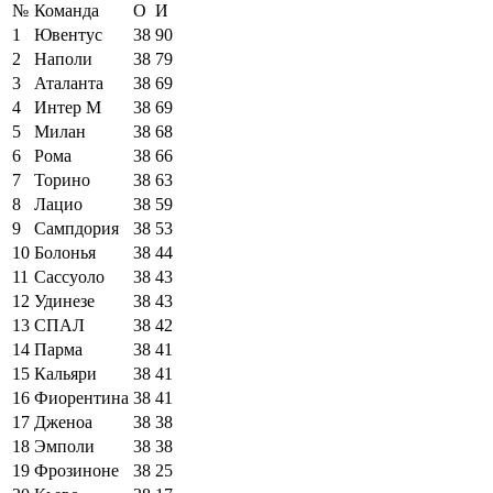
№
Команда
О
И
1
Ювентус
38
90
2
Наполи
38
79
3
Аталанта
38
69
4
Интер М
38
69
5
Милан
38
68
6
Рома
38
66
7
Торино
38
63
8
Лацио
38
59
9
Сампдория
38
53
10
Болонья
38
44
11
Сассуоло
38
43
12
Удинезе
38
43
13
СПАЛ
38
42
14
Парма
38
41
15
Кальяри
38
41
16
Фиорентина
38
41
17
Дженоа
38
38
18
Эмполи
38
38
19
Фрозиноне
38
25