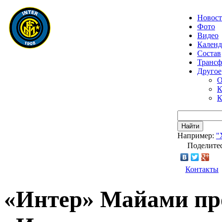
Новос
Фото
Видео
Календ
Состав
Транс
Другое
О
К
К
Найти
Например:
"
Поделитес
Контакты
«Интер» Майами пр