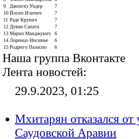
9
Дженгиз Ундер
7
10
Йосип Иличич
7
11
Раде Крунич
7
12
Дуван Сапата
7
13
Марио Манджукич
6
14
Лоренцо Инсинье
6
15
Родриго Паласио
6
Наша группа Вконтакте
Лента новостей:
29.9.2023, 01:25
Мхитарян отказался от 
Саудовской Аравии