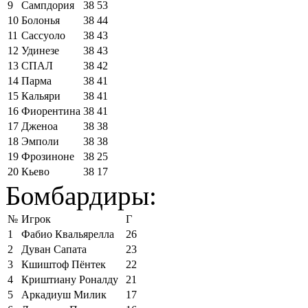
9
Сампдория
38
53
10
Болонья
38
44
11
Сассуоло
38
43
12
Удинезе
38
43
13
СПАЛ
38
42
14
Парма
38
41
15
Кальяри
38
41
16
Фиорентина
38
41
17
Дженоа
38
38
18
Эмполи
38
38
19
Фрозиноне
38
25
20
Кьево
38
17
Бомбардиры:
№
Игрок
Г
1
Фабио Квальярелла
26
2
Дуван Сапата
23
3
Кшиштоф Пёнтек
22
4
Криштиану Роналду
21
5
Аркадиуш Милик
17