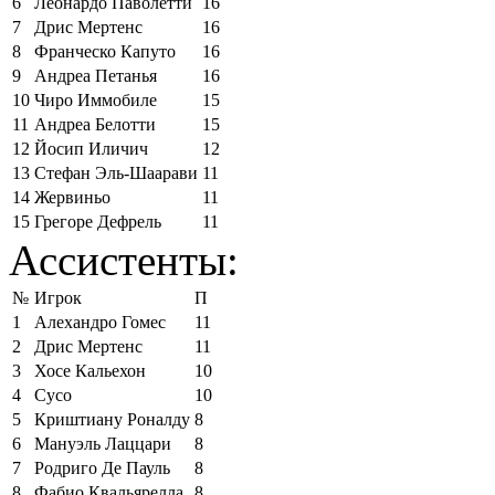
6
Леонардо Паволетти
16
7
Дрис Мертенс
16
8
Франческо Капуто
16
9
Андреа Петанья
16
10
Чиро Иммобиле
15
11
Андреа Белотти
15
12
Йосип Иличич
12
13
Стефан Эль-Шаарави
11
14
Жервиньо
11
15
Грегоре Дефрель
11
Ассистенты:
№
Игрок
П
1
Алехандро Гомес
11
2
Дрис Мертенс
11
3
Хосе Кальехон
10
4
Сусо
10
5
Криштиану Роналду
8
6
Мануэль Лаццари
8
7
Родриго Де Пауль
8
8
Фабио Квальярелла
8