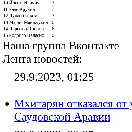
10
Йосип Иличич
7
11
Раде Крунич
7
12
Дуван Сапата
7
13
Марио Манджукич
6
14
Лоренцо Инсинье
6
15
Родриго Паласио
6
Наша группа Вконтакте
Лента новостей:
29.9.2023, 01:25
Мхитарян отказался от 
Саудовской Аравии