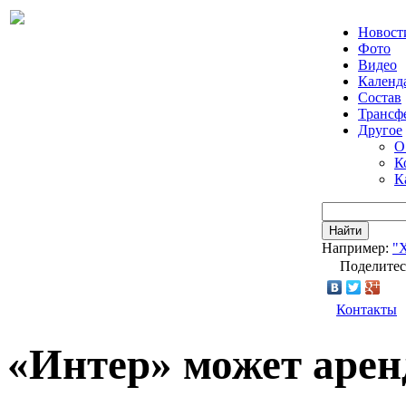
Новост
Фото
Видео
Календ
Состав
Трансф
Другое
О
К
К
Найти
Например:
"
Поделитес
Контакты
«Интер» может арен