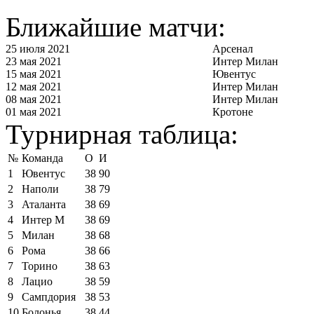
Ближайшие матчи:
25 июля 2021
Арсенал
23 мая 2021
Интер Милан
15 мая 2021
Ювентус
12 мая 2021
Интер Милан
08 мая 2021
Интер Милан
01 мая 2021
Кротоне
Турнирная таблица:
№
Команда
О
И
1
Ювентус
38
90
2
Наполи
38
79
3
Аталанта
38
69
4
Интер М
38
69
5
Милан
38
68
6
Рома
38
66
7
Торино
38
63
8
Лацио
38
59
9
Сампдория
38
53
10
Болонья
38
44