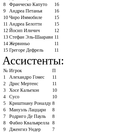
8
Франческо Капуто
16
9
Андреа Петанья
16
10
Чиро Иммобиле
15
11
Андреа Белотти
15
12
Йосип Иличич
12
13
Стефан Эль-Шаарави
11
14
Жервиньо
11
15
Грегоре Дефрель
11
Ассистенты:
№
Игрок
П
1
Алехандро Гомес
11
2
Дрис Мертенс
11
3
Хосе Кальехон
10
4
Сусо
10
5
Криштиану Роналду
8
6
Мануэль Лаццари
8
7
Родриго Де Пауль
8
8
Фабио Квальярелла
8
9
Дженгиз Ундер
7