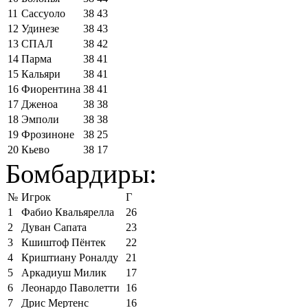
11
Сассуоло
38
43
12
Удинезе
38
43
13
СПАЛ
38
42
14
Парма
38
41
15
Кальяри
38
41
16
Фиорентина
38
41
17
Дженоа
38
38
18
Эмполи
38
38
19
Фрозиноне
38
25
20
Кьево
38
17
Бомбардиры:
№
Игрок
Г
1
Фабио Квальярелла
26
2
Дуван Сапата
23
3
Кшиштоф Пёнтек
22
4
Криштиану Роналду
21
5
Аркадиуш Милик
17
6
Леонардо Паволетти
16
7
Дрис Мертенс
16