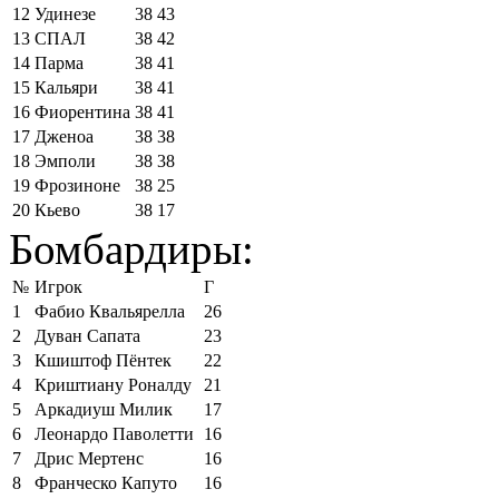
12
Удинезе
38
43
13
СПАЛ
38
42
14
Парма
38
41
15
Кальяри
38
41
16
Фиорентина
38
41
17
Дженоа
38
38
18
Эмполи
38
38
19
Фрозиноне
38
25
20
Кьево
38
17
Бомбардиры:
№
Игрок
Г
1
Фабио Квальярелла
26
2
Дуван Сапата
23
3
Кшиштоф Пёнтек
22
4
Криштиану Роналду
21
5
Аркадиуш Милик
17
6
Леонардо Паволетти
16
7
Дрис Мертенс
16
8
Франческо Капуто
16