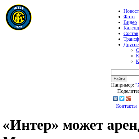
Новос
Фото
Видео
Календ
Состав
Транс
Другое
О
К
К
Найти
Например:
"
Поделитес
Контакты
«Интер» может арен