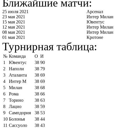
Ближайшие матчи:
25 июля 2021
Арсенал
23 мая 2021
Интер Милан
15 мая 2021
Ювентус
12 мая 2021
Интер Милан
08 мая 2021
Интер Милан
01 мая 2021
Кротоне
Турнирная таблица:
№
Команда
О
И
1
Ювентус
38
90
2
Наполи
38
79
3
Аталанта
38
69
4
Интер М
38
69
5
Милан
38
68
6
Рома
38
66
7
Торино
38
63
8
Лацио
38
59
9
Сампдория
38
53
10
Болонья
38
44
11
Сассуоло
38
43