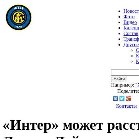
Новос
Фото
Видео
Календ
Состав
Транс
Другое
О
К
К
Найти
Например:
"
Поделитес
Контакты
«Интер» может расс