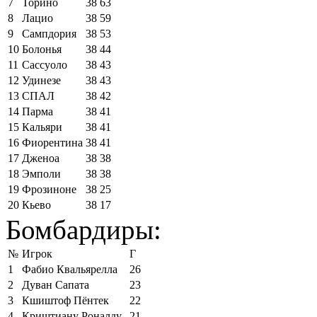
7
Торино
38
63
8
Лацио
38
59
9
Сампдория
38
53
10
Болонья
38
44
11
Сассуоло
38
43
12
Удинезе
38
43
13
СПАЛ
38
42
14
Парма
38
41
15
Кальяри
38
41
16
Фиорентина
38
41
17
Дженоа
38
38
18
Эмполи
38
38
19
Фрозиноне
38
25
20
Кьево
38
17
Бомбардиры:
№
Игрок
Г
1
Фабио Квальярелла
26
2
Дуван Сапата
23
3
Кшиштоф Пёнтек
22
4
Криштиану Роналду
21