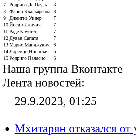
7
Родриго Де Пауль
8
8
Фабио Квальярелла
8
9
Дженгиз Ундер
7
10
Йосип Иличич
7
11
Раде Крунич
7
12
Дуван Сапата
7
13
Марио Манджукич
6
14
Лоренцо Инсинье
6
15
Родриго Паласио
6
Наша группа Вконтакте
Лента новостей:
29.9.2023, 01:25
Мхитарян отказался от 