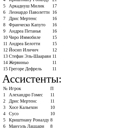
5
Аркадиуш Милик
17
6
Леонардо Паволетти
16
7
Дрис Мертенс
16
8
Франческо Капуто
16
9
Андреа Петанья
16
10
Чиро Иммобиле
15
11
Андреа Белотти
15
12
Йосип Иличич
12
13
Стефан Эль-Шаарави
11
14
Жервиньо
11
15
Грегоре Дефрель
11
Ассистенты:
№
Игрок
П
1
Алехандро Гомес
11
2
Дрис Мертенс
11
3
Хосе Кальехон
10
4
Сусо
10
5
Криштиану Роналду
8
6
Мануэль Лаццари
8