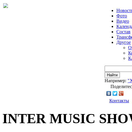
Новост
Фото
Видео
Календ
Состав
Трансф
Другое
О
К
К
Найти
Например:
"
Поделитес
Контакты
INTER MUSIC SH