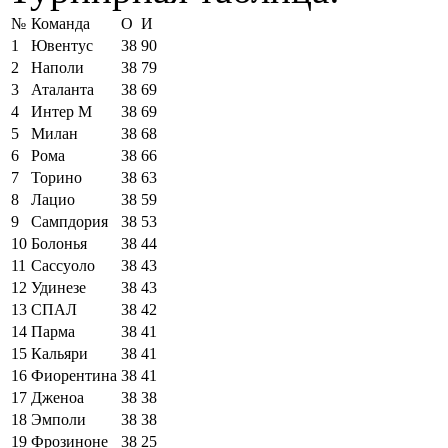
№
Команда
О
И
1
Ювентус
38
90
2
Наполи
38
79
3
Аталанта
38
69
4
Интер М
38
69
5
Милан
38
68
6
Рома
38
66
7
Торино
38
63
8
Лацио
38
59
9
Сампдория
38
53
10
Болонья
38
44
11
Сассуоло
38
43
12
Удинезе
38
43
13
СПАЛ
38
42
14
Парма
38
41
15
Кальяри
38
41
16
Фиорентина
38
41
17
Дженоа
38
38
18
Эмполи
38
38
19
Фрозиноне
38
25