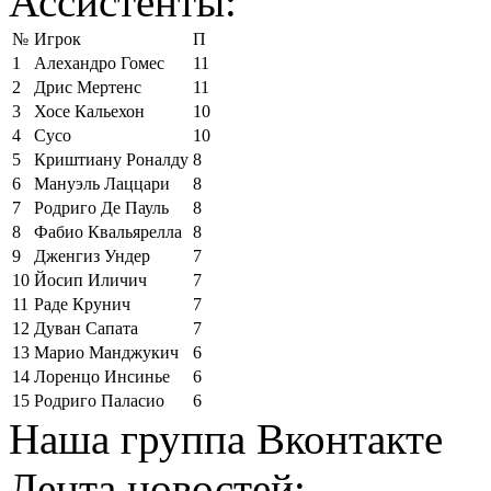
Ассистенты:
№
Игрок
П
1
Алехандро Гомес
11
2
Дрис Мертенс
11
3
Хосе Кальехон
10
4
Сусо
10
5
Криштиану Роналду
8
6
Мануэль Лаццари
8
7
Родриго Де Пауль
8
8
Фабио Квальярелла
8
9
Дженгиз Ундер
7
10
Йосип Иличич
7
11
Раде Крунич
7
12
Дуван Сапата
7
13
Марио Манджукич
6
14
Лоренцо Инсинье
6
15
Родриго Паласио
6
Наша группа Вконтакте
Лента новостей: