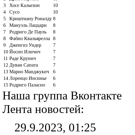
3
Хосе Кальехон
10
4
Сусо
10
5
Криштиану Роналду
8
6
Мануэль Лаццари
8
7
Родриго Де Пауль
8
8
Фабио Квальярелла
8
9
Дженгиз Ундер
7
10
Йосип Иличич
7
11
Раде Крунич
7
12
Дуван Сапата
7
13
Марио Манджукич
6
14
Лоренцо Инсинье
6
15
Родриго Паласио
6
Наша группа Вконтакте
Лента новостей:
29.9.2023, 01:25