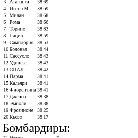
3
Аталанта
38
69
4
Интер М
38
69
5
Милан
38
68
6
Рома
38
66
7
Торино
38
63
8
Лацио
38
59
9
Сампдория
38
53
10
Болонья
38
44
11
Сассуоло
38
43
12
Удинезе
38
43
13
СПАЛ
38
42
14
Парма
38
41
15
Кальяри
38
41
16
Фиорентина
38
41
17
Дженоа
38
38
18
Эмполи
38
38
19
Фрозиноне
38
25
20
Кьево
38
17
Бомбардиры: