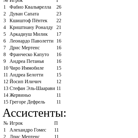
№
Игрок
Г
1
Фабио Квальярелла
26
2
Дуван Сапата
23
3
Кшиштоф Пёнтек
22
4
Криштиану Роналду
21
5
Аркадиуш Милик
17
6
Леонардо Паволетти
16
7
Дрис Мертенс
16
8
Франческо Капуто
16
9
Андреа Петанья
16
10
Чиро Иммобиле
15
11
Андреа Белотти
15
12
Йосип Иличич
12
13
Стефан Эль-Шаарави
11
14
Жервиньо
11
15
Грегоре Дефрель
11
Ассистенты:
№
Игрок
П
1
Алехандро Гомес
11
2
Дрис Мертенс
11