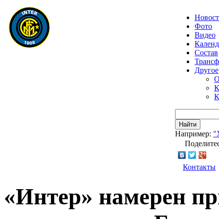
Новос
Фото
Видео
Календ
Состав
Транс
Другое
О
К
К
Найти
Например:
"
Поделитес
Контакты
«Интер» намерен пр