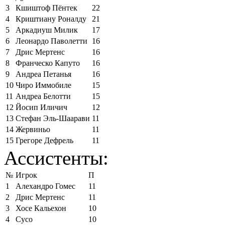
3
Кшиштоф Пёнтек
22
4
Криштиану Роналду
21
5
Аркадиуш Милик
17
6
Леонардо Паволетти
16
7
Дрис Мертенс
16
8
Франческо Капуто
16
9
Андреа Петанья
16
10
Чиро Иммобиле
15
11
Андреа Белотти
15
12
Йосип Иличич
12
13
Стефан Эль-Шаарави
11
14
Жервиньо
11
15
Грегоре Дефрель
11
Ассистенты:
№
Игрок
П
1
Алехандро Гомес
11
2
Дрис Мертенс
11
3
Хосе Кальехон
10
4
Сусо
10