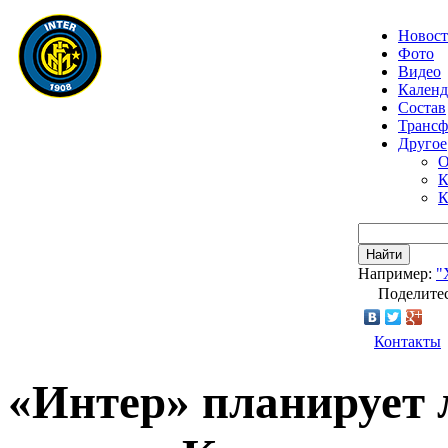
Новос
Фото
Видео
Календ
Состав
Транс
Другое
О
К
К
Найти
Например:
"
Поделитес
Контакты
«Интер» планирует 