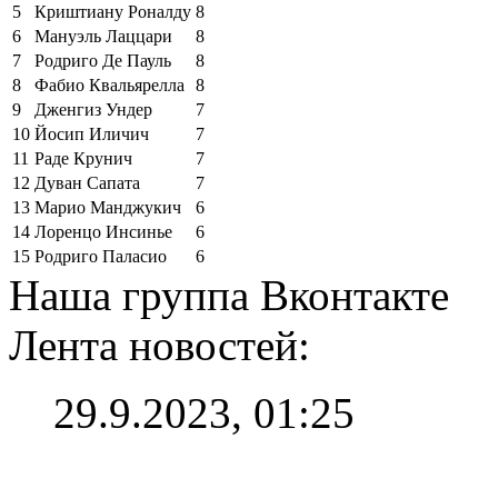
5
Криштиану Роналду
8
6
Мануэль Лаццари
8
7
Родриго Де Пауль
8
8
Фабио Квальярелла
8
9
Дженгиз Ундер
7
10
Йосип Иличич
7
11
Раде Крунич
7
12
Дуван Сапата
7
13
Марио Манджукич
6
14
Лоренцо Инсинье
6
15
Родриго Паласио
6
Наша группа Вконтакте
Лента новостей:
29.9.2023, 01:25