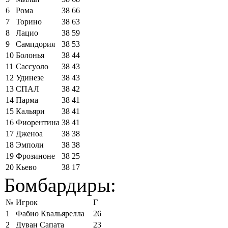
6
Рома
38
66
7
Торино
38
63
8
Лацио
38
59
9
Сампдория
38
53
10
Болонья
38
44
11
Сассуоло
38
43
12
Удинезе
38
43
13
СПАЛ
38
42
14
Парма
38
41
15
Кальяри
38
41
16
Фиорентина
38
41
17
Дженоа
38
38
18
Эмполи
38
38
19
Фрозиноне
38
25
20
Кьево
38
17
Бомбардиры:
№
Игрок
Г
1
Фабио Квальярелла
26
2
Дуван Сапата
23