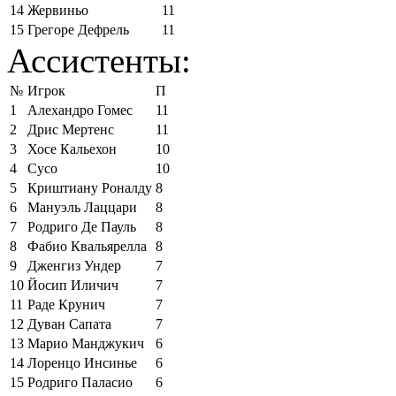
14
Жервиньо
11
15
Грегоре Дефрель
11
Ассистенты:
№
Игрок
П
1
Алехандро Гомес
11
2
Дрис Мертенс
11
3
Хосе Кальехон
10
4
Сусо
10
5
Криштиану Роналду
8
6
Мануэль Лаццари
8
7
Родриго Де Пауль
8
8
Фабио Квальярелла
8
9
Дженгиз Ундер
7
10
Йосип Иличич
7
11
Раде Крунич
7
12
Дуван Сапата
7
13
Марио Манджукич
6
14
Лоренцо Инсинье
6
15
Родриго Паласио
6