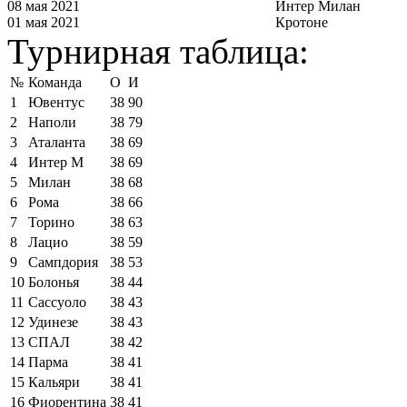
08 мая 2021
Интер Милан
01 мая 2021
Кротоне
Турнирная таблица:
№
Команда
О
И
1
Ювентус
38
90
2
Наполи
38
79
3
Аталанта
38
69
4
Интер М
38
69
5
Милан
38
68
6
Рома
38
66
7
Торино
38
63
8
Лацио
38
59
9
Сампдория
38
53
10
Болонья
38
44
11
Сассуоло
38
43
12
Удинезе
38
43
13
СПАЛ
38
42
14
Парма
38
41
15
Кальяри
38
41
16
Фиорентина
38
41