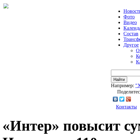
Новост
Фото
Видео
Календ
Состав
Трансф
Другое
О
К
К
Найти
Например:
"
Поделитес
Контакты
«Интер» повысит су