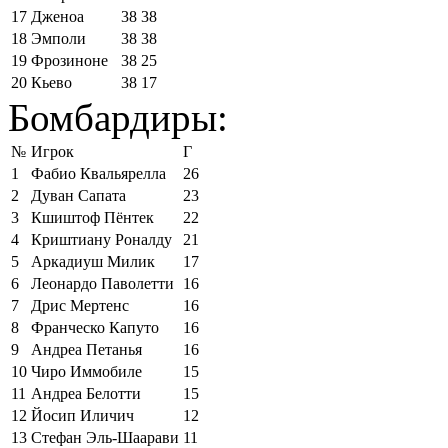
17
Дженоа
38
38
18
Эмполи
38
38
19
Фрозиноне
38
25
20
Кьево
38
17
Бомбардиры:
№
Игрок
Г
1
Фабио Квальярелла
26
2
Дуван Сапата
23
3
Кшиштоф Пёнтек
22
4
Криштиану Роналду
21
5
Аркадиуш Милик
17
6
Леонардо Паволетти
16
7
Дрис Мертенс
16
8
Франческо Капуто
16
9
Андреа Петанья
16
10
Чиро Иммобиле
15
11
Андреа Белотти
15
12
Йосип Иличич
12
13
Стефан Эль-Шаарави
11