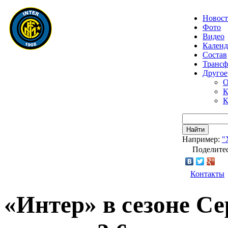
Новос
Фото
Видео
Календ
Состав
Транс
Другое
О
К
К
Найти
Например:
"
Поделитес
Контакты
«Интер» в сезоне Се