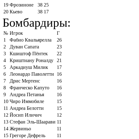
19
Фрозиноне
38
25
20
Кьево
38
17
Бомбардиры:
№
Игрок
Г
1
Фабио Квальярелла
26
2
Дуван Сапата
23
3
Кшиштоф Пёнтек
22
4
Криштиану Роналду
21
5
Аркадиуш Милик
17
6
Леонардо Паволетти
16
7
Дрис Мертенс
16
8
Франческо Капуто
16
9
Андреа Петанья
16
10
Чиро Иммобиле
15
11
Андреа Белотти
15
12
Йосип Иличич
12
13
Стефан Эль-Шаарави
11
14
Жервиньо
11
15
Грегоре Дефрель
11