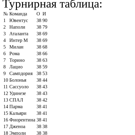
Турнирная таблица:
№
Команда
О
И
1
Ювентус
38
90
2
Наполи
38
79
3
Аталанта
38
69
4
Интер М
38
69
5
Милан
38
68
6
Рома
38
66
7
Торино
38
63
8
Лацио
38
59
9
Сампдория
38
53
10
Болонья
38
44
11
Сассуоло
38
43
12
Удинезе
38
43
13
СПАЛ
38
42
14
Парма
38
41
15
Кальяри
38
41
16
Фиорентина
38
41
17
Дженоа
38
38
18
Эмполи
38
38