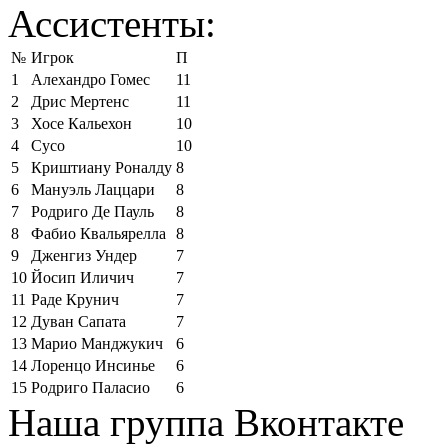
Ассистенты:
№
Игрок
П
1
Алехандро Гомес
11
2
Дрис Мертенс
11
3
Хосе Кальехон
10
4
Сусо
10
5
Криштиану Роналду
8
6
Мануэль Лаццари
8
7
Родриго Де Пауль
8
8
Фабио Квальярелла
8
9
Дженгиз Ундер
7
10
Йосип Иличич
7
11
Раде Крунич
7
12
Дуван Сапата
7
13
Марио Манджукич
6
14
Лоренцо Инсинье
6
15
Родриго Паласио
6
Наша группа Вконтакте