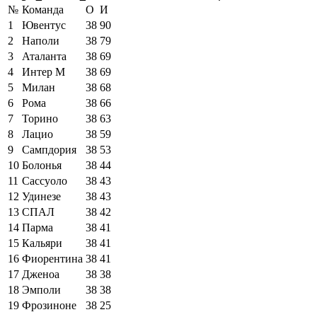
№
Команда
О
И
1
Ювентус
38
90
2
Наполи
38
79
3
Аталанта
38
69
4
Интер М
38
69
5
Милан
38
68
6
Рома
38
66
7
Торино
38
63
8
Лацио
38
59
9
Сампдория
38
53
10
Болонья
38
44
11
Сассуоло
38
43
12
Удинезе
38
43
13
СПАЛ
38
42
14
Парма
38
41
15
Кальяри
38
41
16
Фиорентина
38
41
17
Дженоа
38
38
18
Эмполи
38
38
19
Фрозиноне
38
25