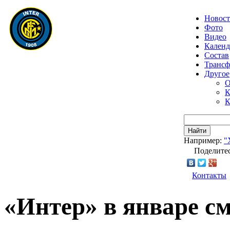
Новос
Фото
Видео
Календ
Состав
Транс
Другое
О
К
К
Найти
Например:
"
Поделитес
Контакты
«Интер» в январе с