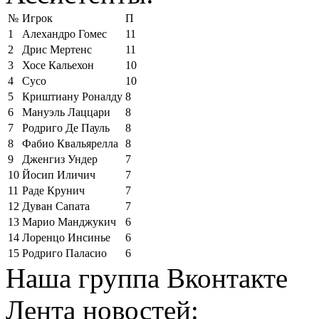
№
Игрок
П
1
Алехандро Гомес
11
2
Дрис Мертенс
11
3
Хосе Кальехон
10
4
Сусо
10
5
Криштиану Роналду
8
6
Мануэль Лаццари
8
7
Родриго Де Пауль
8
8
Фабио Квальярелла
8
9
Дженгиз Ундер
7
10
Йосип Иличич
7
11
Раде Крунич
7
12
Дуван Сапата
7
13
Марио Манджукич
6
14
Лоренцо Инсинье
6
15
Родриго Паласио
6
Наша группа Вконтакте
Лента новостей: