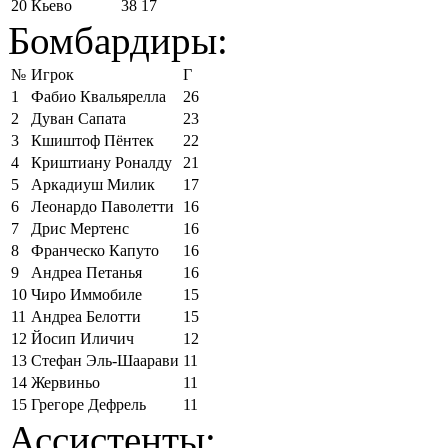
20
Кьево
38
17
Бомбардиры:
№
Игрок
Г
1
Фабио Квальярелла
26
2
Дуван Сапата
23
3
Кшиштоф Пёнтек
22
4
Криштиану Роналду
21
5
Аркадиуш Милик
17
6
Леонардо Паволетти
16
7
Дрис Мертенс
16
8
Франческо Капуто
16
9
Андреа Петанья
16
10
Чиро Иммобиле
15
11
Андреа Белотти
15
12
Йосип Иличич
12
13
Стефан Эль-Шаарави
11
14
Жервиньо
11
15
Грегоре Дефрель
11
Ассистенты: