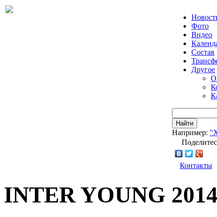
Новост
Фото
Видео
Календ
Состав
Трансф
Другое
О
К
К
Найти
Например:
"
Поделитес
Контакты
INTER YOUNG 2014