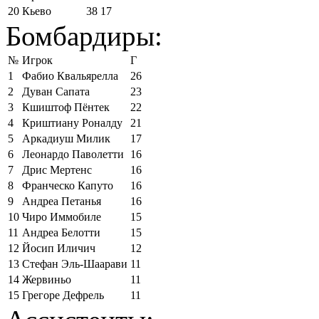
20
Кьево
38
17
Бомбардиры:
№
Игрок
Г
1
Фабио Квальярелла
26
2
Дуван Сапата
23
3
Кшиштоф Пёнтек
22
4
Криштиану Роналду
21
5
Аркадиуш Милик
17
6
Леонардо Паволетти
16
7
Дрис Мертенс
16
8
Франческо Капуто
16
9
Андреа Петанья
16
10
Чиро Иммобиле
15
11
Андреа Белотти
15
12
Йосип Иличич
12
13
Стефан Эль-Шаарави
11
14
Жервиньо
11
15
Грегоре Дефрель
11