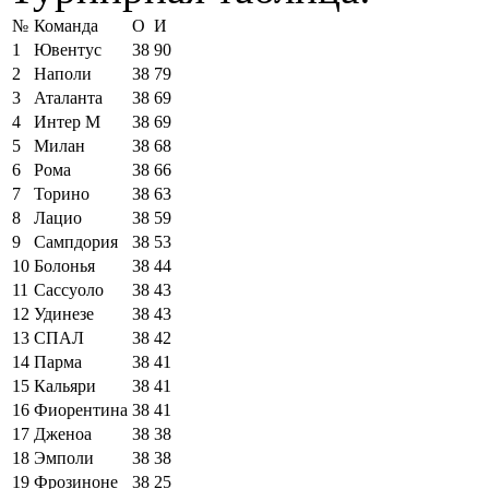
№
Команда
О
И
1
Ювентус
38
90
2
Наполи
38
79
3
Аталанта
38
69
4
Интер М
38
69
5
Милан
38
68
6
Рома
38
66
7
Торино
38
63
8
Лацио
38
59
9
Сампдория
38
53
10
Болонья
38
44
11
Сассуоло
38
43
12
Удинезе
38
43
13
СПАЛ
38
42
14
Парма
38
41
15
Кальяри
38
41
16
Фиорентина
38
41
17
Дженоа
38
38
18
Эмполи
38
38
19
Фрозиноне
38
25