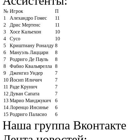
Ассистенты:
№
Игрок
П
1
Алехандро Гомес
11
2
Дрис Мертенс
11
3
Хосе Кальехон
10
4
Сусо
10
5
Криштиану Роналду
8
6
Мануэль Лаццари
8
7
Родриго Де Пауль
8
8
Фабио Квальярелла
8
9
Дженгиз Ундер
7
10
Йосип Иличич
7
11
Раде Крунич
7
12
Дуван Сапата
7
13
Марио Манджукич
6
14
Лоренцо Инсинье
6
15
Родриго Паласио
6
Наша группа Вконтакте
Лента новостей: