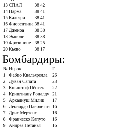
13
СПАЛ
38
42
14
Парма
38
41
15
Кальяри
38
41
16
Фиорентина
38
41
17
Дженоа
38
38
18
Эмполи
38
38
19
Фрозиноне
38
25
20
Кьево
38
17
Бомбардиры:
№
Игрок
Г
1
Фабио Квальярелла
26
2
Дуван Сапата
23
3
Кшиштоф Пёнтек
22
4
Криштиану Роналду
21
5
Аркадиуш Милик
17
6
Леонардо Паволетти
16
7
Дрис Мертенс
16
8
Франческо Капуто
16
9
Андреа Петанья
16