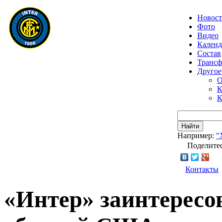
Новос
Фото
Видео
Календ
Состав
Транс
Другое
О
К
К
Найти
Например:
"
Поделитес
Контакты
«Интер» заинтересо