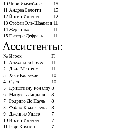
10
Чиро Иммобиле
15
11
Андреа Белотти
15
12
Йосип Иличич
12
13
Стефан Эль-Шаарави
11
14
Жервиньо
11
15
Грегоре Дефрель
11
Ассистенты:
№
Игрок
П
1
Алехандро Гомес
11
2
Дрис Мертенс
11
3
Хосе Кальехон
10
4
Сусо
10
5
Криштиану Роналду
8
6
Мануэль Лаццари
8
7
Родриго Де Пауль
8
8
Фабио Квальярелла
8
9
Дженгиз Ундер
7
10
Йосип Иличич
7
11
Раде Крунич
7