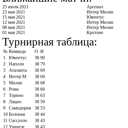
25 июля 2021
Арсенал
23 мая 2021
Интер Милан
15 мая 2021
Ювентус
12 мая 2021
Интер Милан
08 мая 2021
Интер Милан
01 мая 2021
Кротоне
Турнирная таблица:
№
Команда
О
И
1
Ювентус
38
90
2
Наполи
38
79
3
Аталанта
38
69
4
Интер М
38
69
5
Милан
38
68
6
Рома
38
66
7
Торино
38
63
8
Лацио
38
59
9
Сампдория
38
53
10
Болонья
38
44
11
Сассуоло
38
43
12
Удинезе
38
43