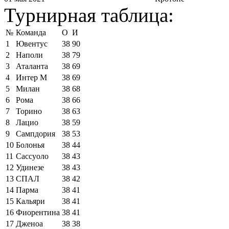
Турнирная таблица:
№
Команда
О
И
1
Ювентус
38
90
2
Наполи
38
79
3
Аталанта
38
69
4
Интер М
38
69
5
Милан
38
68
6
Рома
38
66
7
Торино
38
63
8
Лацио
38
59
9
Сампдория
38
53
10
Болонья
38
44
11
Сассуоло
38
43
12
Удинезе
38
43
13
СПАЛ
38
42
14
Парма
38
41
15
Кальяри
38
41
16
Фиорентина
38
41
17
Дженоа
38
38