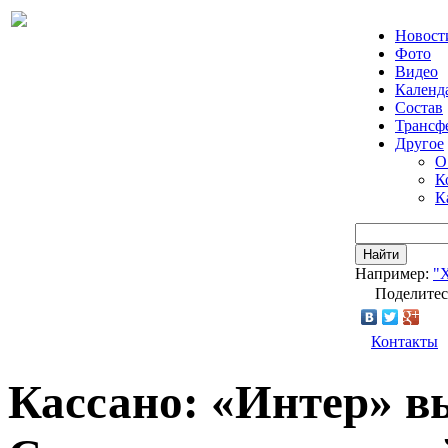
Новост
Фото
Видео
Календ
Состав
Трансф
Другое
О
К
К
Найти
Например:
"
Поделитес
Контакты
Кассано: «Интер» вы