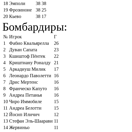
18
Эмполи
38
38
19
Фрозиноне
38
25
20
Кьево
38
17
Бомбардиры:
№
Игрок
Г
1
Фабио Квальярелла
26
2
Дуван Сапата
23
3
Кшиштоф Пёнтек
22
4
Криштиану Роналду
21
5
Аркадиуш Милик
17
6
Леонардо Паволетти
16
7
Дрис Мертенс
16
8
Франческо Капуто
16
9
Андреа Петанья
16
10
Чиро Иммобиле
15
11
Андреа Белотти
15
12
Йосип Иличич
12
13
Стефан Эль-Шаарави
11
14
Жервиньо
11