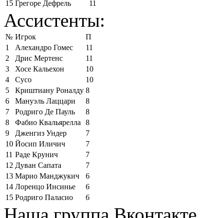
15
Грегоре Дефрель
11
Ассистенты:
№
Игрок
П
1
Алехандро Гомес
11
2
Дрис Мертенс
11
3
Хосе Кальехон
10
4
Сусо
10
5
Криштиану Роналду
8
6
Мануэль Лаццари
8
7
Родриго Де Пауль
8
8
Фабио Квальярелла
8
9
Дженгиз Ундер
7
10
Йосип Иличич
7
11
Раде Крунич
7
12
Дуван Сапата
7
13
Марио Манджукич
6
14
Лоренцо Инсинье
6
15
Родриго Паласио
6
Наша группа Вконтакте